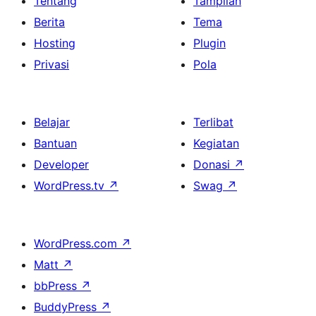
Tentang
Tampilan
Berita
Tema
Hosting
Plugin
Privasi
Pola
Belajar
Terlibat
Bantuan
Kegiatan
Developer
Donasi
↗
WordPress.tv
↗
Swag
↗
WordPress.com
↗
Matt
↗
bbPress
↗
BuddyPress
↗