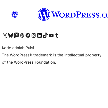
Kunjungi akun X (sebelumnya Twitter) kami
Visit our Bluesky account
Kunjungi akun Mastodon kami
Visit our Threads account
Kunjungi halaman Facebook kami
Kunjungi akun Instagram kami
Kunjungi akun LinkedIn kami
Visit our TikTok account
Kunjungi channel YouTube kami
Visit our Tumblr account
Kode adalah Puisi.
The WordPress® trademark is the intellectual property
of the WordPress Foundation.