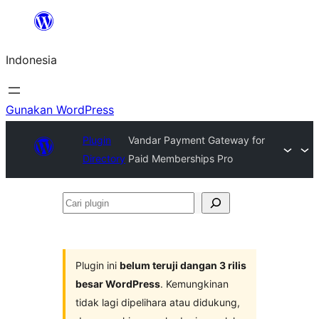
Lewati
ke
Indonesia
konten
Gunakan WordPress
Plugin
Vandar Payment Gateway for
Directory
Paid Memberships Pro
Cari
plugin
Plugin ini
belum teruji dangan 3 rilis
besar WordPress
. Kemungkinan
tidak lagi dipelihara atau didukung,