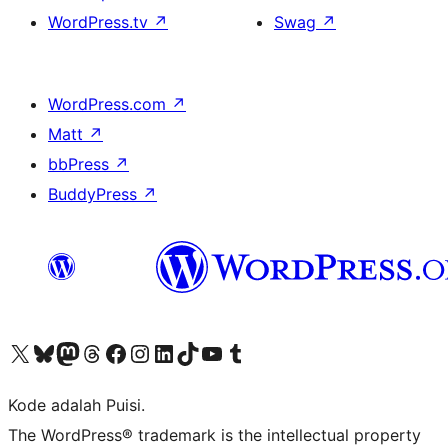
WordPress.tv
↗
Swag
↗
WordPress.com
↗
Matt
↗
bbPress
↗
BuddyPress
↗
Kunjungi akun X (sebelumnya Twitter) kami
Visit our Bluesky account
Kunjungi akun Mastodon kami
Visit our Threads account
Kunjungi halaman Facebook kami
Kunjungi akun Instagram kami
Kunjungi akun LinkedIn kami
Visit our TikTok account
Kunjungi channel YouTube kami
Visit our Tumblr account
Kode adalah Puisi.
The WordPress® trademark is the intellectual property