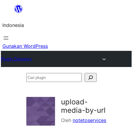
Lewati
ke
Indonesia
konten
Gunakan WordPress
Plugin Directory
Cari
plugin
upload-
media-by-url
Oleh
notetoservices