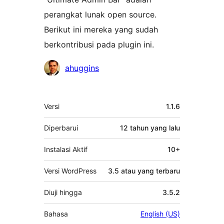
perangkat lunak open source.
Berikut ini mereka yang sudah
berkontribusi pada plugin ini.
Kontributor
ahuggins
Meta
Versi
1.1.6
Diperbarui
12 tahun
yang lalu
Instalasi Aktif
10+
Versi WordPress
3.5 atau yang terbaru
Diuji hingga
3.5.2
Bahasa
English (US)