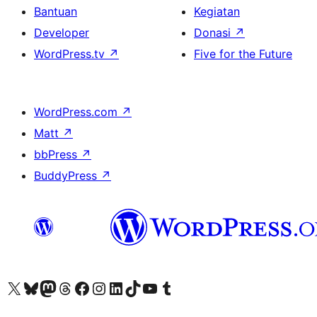
Bantuan
Kegiatan
Developer
Donasi
↗
WordPress.tv
↗
Five for the Future
WordPress.com
↗
Matt
↗
bbPress
↗
BuddyPress
↗
Kunjungi akun X (sebelumnya Twitter) kami
Visit our Bluesky account
Kunjungi akun Mastodon kami
Visit our Threads account
Kunjungi halaman Facebook kami
Kunjungi akun Instagram kami
Kunjungi akun LinkedIn kami
Visit our TikTok account
Kunjungi channel YouTube kami
Visit our Tumblr account