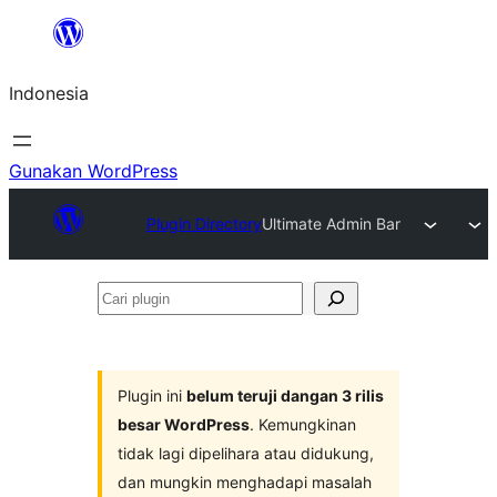
Lewati
ke
Indonesia
konten
Gunakan WordPress
Plugin Directory
Ultimate Admin Bar
Cari
plugin
Plugin ini
belum teruji dangan 3 rilis
besar WordPress
. Kemungkinan
tidak lagi dipelihara atau didukung,
dan mungkin menghadapi masalah