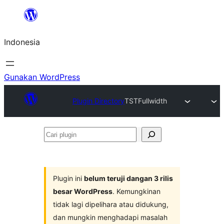
Lewati
ke
Indonesia
konten
Gunakan WordPress
Plugin Directory
TSTFullwidth
Cari
plugin
Plugin ini
belum teruji dangan 3 rilis
besar WordPress
. Kemungkinan
tidak lagi dipelihara atau didukung,
dan mungkin menghadapi masalah