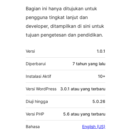
Bagian ini hanya ditujukan untuk
pengguna tingkat lanjut dan
developer, ditampilkan di sini untuk
tujuan pengetesan dan pendidikan.
Meta
Versi
1.0.1
Diperbarui
7 tahun
yang lalu
Instalasi Aktif
10+
Versi WordPress
3.0.1 atau yang terbaru
Diuji hingga
5.0.26
Versi PHP
5.6 atau yang terbaru
Bahasa
English (US)