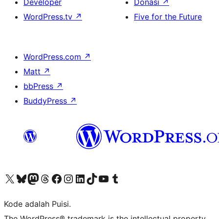
Developer
Donasi
↗
WordPress.tv
↗
Five for the Future
WordPress.com
↗
Matt
↗
bbPress
↗
BuddyPress
↗
Kunjungi akun X (sebelumnya Twitter) kami
Visit our Bluesky account
Kunjungi akun Mastodon kami
Visit our Threads account
Kunjungi halaman Facebook kami
Kunjungi akun Instagram kami
Kunjungi akun LinkedIn kami
Visit our TikTok account
Kunjungi channel YouTube kami
Visit our Tumblr account
Kode adalah Puisi.
The WordPress® trademark is the intellectual property