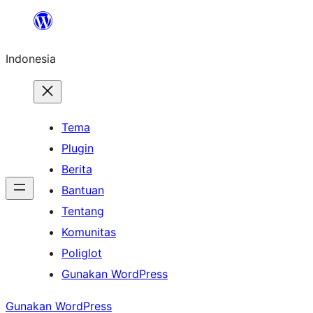
Lewati
ke
Indonesia
konten
Tema
Plugin
Berita
Bantuan
Tentang
Komunitas
Poliglot
Gunakan WordPress
Gunakan WordPress