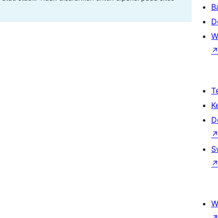
B
D
W
T
K
D
S
W