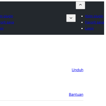
im plugin
Kirim plugin
orit saya
Favorit saya
gin
Login
Unduh
Bantuan