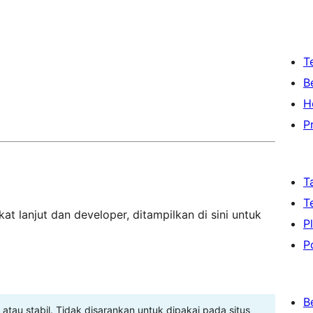
T
B
H
P
T
T
at lanjut dan developer, ditampilkan di sini untuk
P
P
B
 atau stabil. Tidak disarankan untuk dipakai pada situs