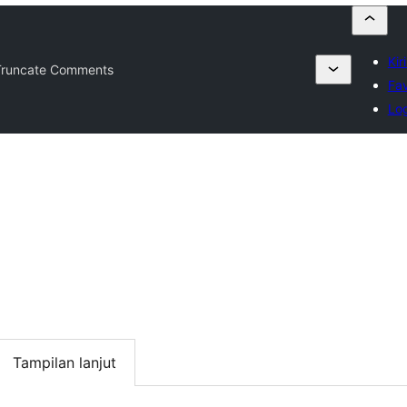
Kir
Truncate Comments
Fav
Lo
Tampilan lanjut