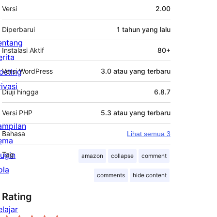
Meta
Versi
2.00
Diperbarui
1 tahun
yang lalu
entang
Instalasi Aktif
80+
erita
osting
Versi WordPress
3.0 atau yang terbaru
rivasi
Diuji hingga
6.8.7
Versi PHP
5.3 atau yang terbaru
ampilan
Bahasa
Lihat semua 3
ema
lugin
Tag
amazon
collapse
comment
ola
comments
hide content
Rating
elajar