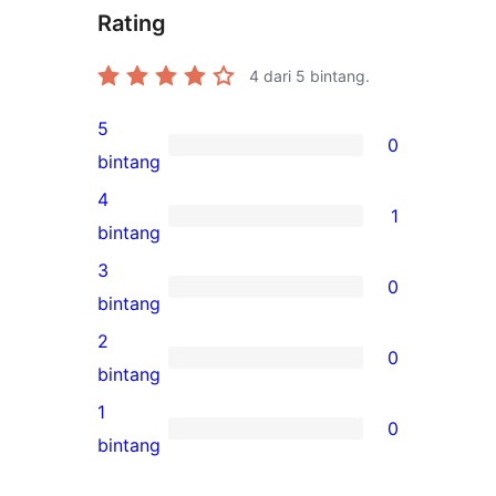
Rating
4
dari 5 bintang.
5
0
0
bintang
ulasan
4
1
5-
1
bintang
bintang
ulasan
3
0
4-
0
bintang
bintang
ulasan
2
0
3-
0
bintang
bintang
ulasan
1
0
2-
0
bintang
bintang
ulasan