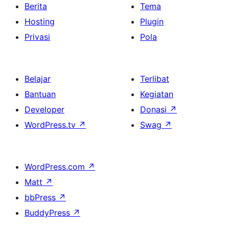
Berita
Tema
Hosting
Plugin
Privasi
Pola
Belajar
Terlibat
Bantuan
Kegiatan
Developer
Donasi
↗
WordPress.tv
↗
Swag
↗
WordPress.com
↗
Matt
↗
bbPress
↗
BuddyPress
↗