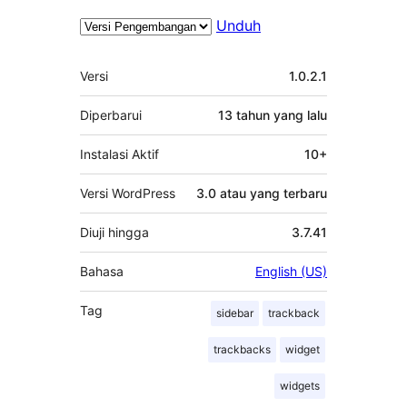
Unduh
Meta
Versi
1.0.2.1
Diperbarui
13 tahun
yang lalu
Instalasi Aktif
10+
Versi WordPress
3.0 atau yang terbaru
Diuji hingga
3.7.41
Bahasa
English (US)
Tag
sidebar
trackback
trackbacks
widget
widgets