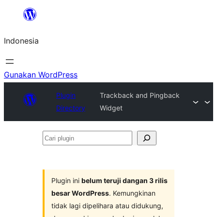
Lewati
ke
Indonesia
konten
Gunakan WordPress
Plugin
Trackback and Pingback
Directory
Widget
Cari
plugin
Plugin ini
belum teruji dangan 3 rilis
besar WordPress
. Kemungkinan
tidak lagi dipelihara atau didukung,