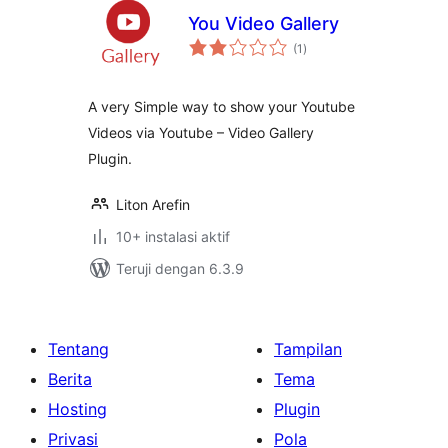
You Video Gallery
total
(1
)
rating
A very Simple way to show your Youtube
Videos via Youtube – Video Gallery
Plugin.
Liton Arefin
10+ instalasi aktif
Teruji dengan 6.3.9
Tentang
Tampilan
Berita
Tema
Hosting
Plugin
Privasi
Pola