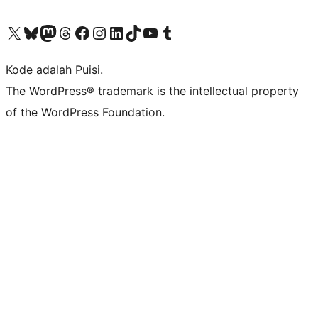
Kunjungi akun X (sebelumnya Twitter) kami
Visit our Bluesky account
Kunjungi akun Mastodon kami
Visit our Threads account
Kunjungi halaman Facebook kami
Kunjungi akun Instagram kami
Kunjungi akun LinkedIn kami
Visit our TikTok account
Kunjungi channel YouTube kami
Visit our Tumblr account
Kode adalah Puisi.
The WordPress® trademark is the intellectual property
of the WordPress Foundation.