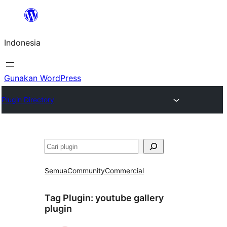
Lewati
ke
Indonesia
konten
Gunakan WordPress
Plugin Directory
Cari
Semua
Community
Commercial
Tag Plugin:
youtube gallery
plugin