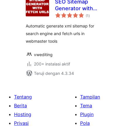
SEO Sitemap
Generator with
total
fetch urls
(1
)
rating
Automatic generate xml sitemap for
search engine and fetch urls in
webmaster tools
vwediting
200+ instalasi aktif
Teruji dengan 4.3.34
Tentang
Tampilan
Berita
Tema
Hosting
Plugin
Privasi
Pola