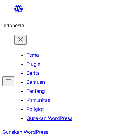
Lewati
ke
Indonesia
konten
Tema
Plugin
Berita
Bantuan
Tentang
Komunitas
Poliglot
Gunakan WordPress
Gunakan WordPress