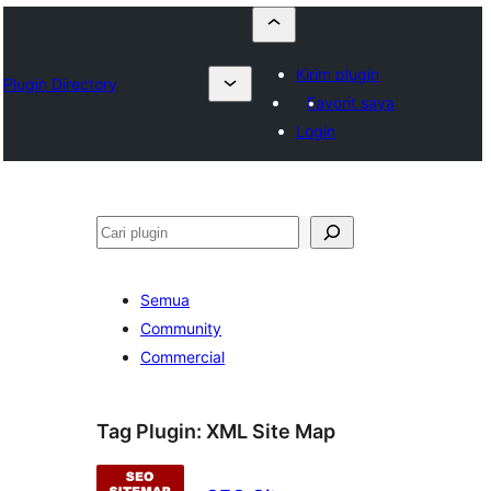
Kirim plugin
Plugin Directory
Favorit saya
Login
Cari
Semua
Community
Commercial
Tag Plugin:
XML Site Map