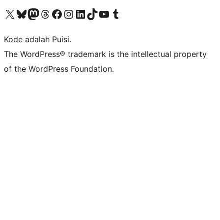
Kunjungi akun X (sebelumnya Twitter) kami
Visit our Bluesky account
Kunjungi akun Mastodon kami
Visit our Threads account
Kunjungi halaman Facebook kami
Kunjungi akun Instagram kami
Kunjungi akun LinkedIn kami
Visit our TikTok account
Kunjungi channel YouTube kami
Visit our Tumblr account
Kode adalah Puisi.
The WordPress® trademark is the intellectual property
of the WordPress Foundation.