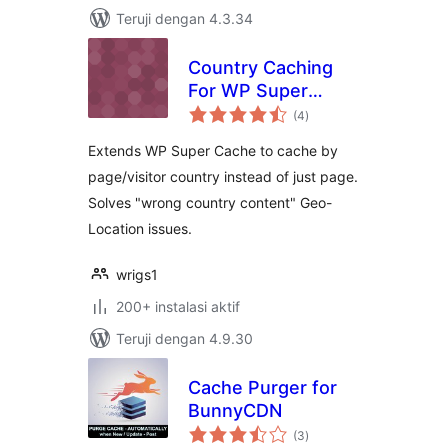
Teruji dengan 4.3.34
Country Caching
For WP Super
total
Cache
(4
)
rating
Extends WP Super Cache to cache by
page/visitor country instead of just page.
Solves "wrong country content" Geo-
Location issues.
wrigs1
200+ instalasi aktif
Teruji dengan 4.9.30
Cache Purger for
BunnyCDN
total
(3
)
rating