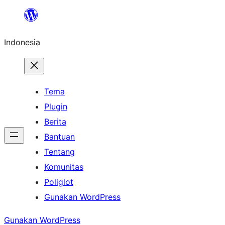
Lewati
ke
Indonesia
konten
Tema
Plugin
Berita
Bantuan
Tentang
Komunitas
Poliglot
Gunakan WordPress
Gunakan WordPress