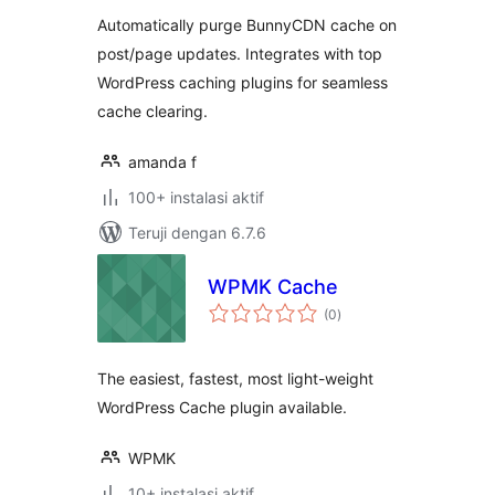
Automatically purge BunnyCDN cache on
post/page updates. Integrates with top
WordPress caching plugins for seamless
cache clearing.
amanda f
100+ instalasi aktif
Teruji dengan 6.7.6
WPMK Cache
total
(0
)
rating
The easiest, fastest, most light-weight
WordPress Cache plugin available.
WPMK
10+ instalasi aktif