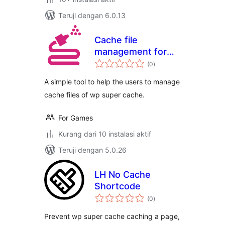
Teruji dengan 6.0.13
Cache file
management for
total
wp super cache
(0
)
rating
A simple tool to help the users to manage
cache files of wp super cache.
For Games
Kurang dari 10 instalasi aktif
Teruji dengan 5.0.26
LH No Cache
Shortcode
total
(0
)
rating
Prevent wp super cache caching a page,