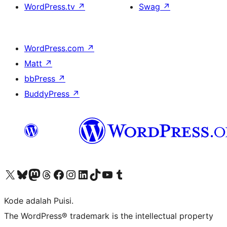
WordPress.tv
↗
Swag
↗
WordPress.com
↗
Matt
↗
bbPress
↗
BuddyPress
↗
Kunjungi akun X (sebelumnya Twitter) kami
Visit our Bluesky account
Kunjungi akun Mastodon kami
Visit our Threads account
Kunjungi halaman Facebook kami
Kunjungi akun Instagram kami
Kunjungi akun LinkedIn kami
Visit our TikTok account
Kunjungi channel YouTube kami
Visit our Tumblr account
Kode adalah Puisi.
The WordPress® trademark is the intellectual property