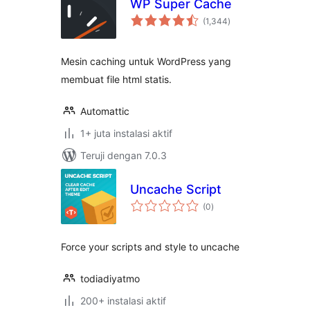
WP Super Cache
total
(1,344
)
rating
Mesin caching untuk WordPress yang
membuat file html statis.
Automattic
1+ juta instalasi aktif
Teruji dengan 7.0.3
Uncache Script
total
(0
)
rating
Force your scripts and style to uncache
todiadiyatmo
200+ instalasi aktif