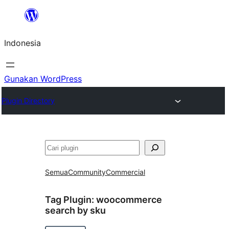
Lewati
ke
Indonesia
konten
Gunakan WordPress
Plugin Directory
Cari
Semua
Community
Commercial
Tag Plugin:
woocommerce
search by sku