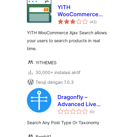
YITH
WooCommerce
total
Ajax Search
(42
)
rating
YITH WooCommerce Ajax Search allows
your users to search products in real
time.
YITHEMES
30,000+ instalasi aktif
Teruji dengan 7.0.3
Dragonfly –
Advanced Live
total
Search
(0
)
rating
Search Any Post Type Or Taxonomy
8webit1