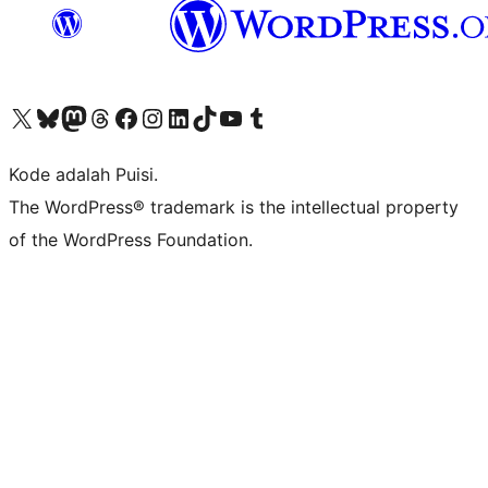
Kunjungi akun X (sebelumnya Twitter) kami
Visit our Bluesky account
Kunjungi akun Mastodon kami
Visit our Threads account
Kunjungi halaman Facebook kami
Kunjungi akun Instagram kami
Kunjungi akun LinkedIn kami
Visit our TikTok account
Kunjungi channel YouTube kami
Visit our Tumblr account
Kode adalah Puisi.
The WordPress® trademark is the intellectual property
of the WordPress Foundation.