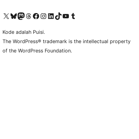
Kunjungi akun X (sebelumnya Twitter) kami
Visit our Bluesky account
Kunjungi akun Mastodon kami
Visit our Threads account
Kunjungi halaman Facebook kami
Kunjungi akun Instagram kami
Kunjungi akun LinkedIn kami
Visit our TikTok account
Kunjungi channel YouTube kami
Visit our Tumblr account
Kode adalah Puisi.
The WordPress® trademark is the intellectual property
of the WordPress Foundation.