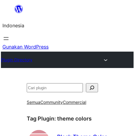
Lewati
ke
Indonesia
konten
Gunakan WordPress
Plugin Directory
Cari
Semua
Community
Commercial
Tag Plugin:
theme colors