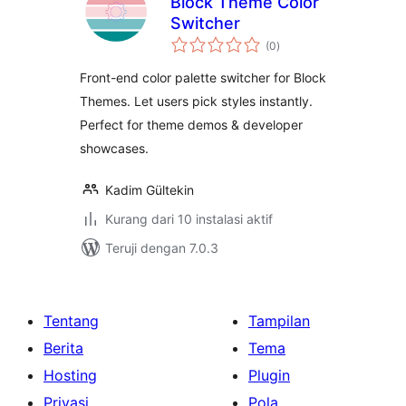
Block Theme Color
Switcher
total
(0
)
rating
Front-end color palette switcher for Block
Themes. Let users pick styles instantly.
Perfect for theme demos & developer
showcases.
Kadim Gültekin
Kurang dari 10 instalasi aktif
Teruji dengan 7.0.3
Tentang
Tampilan
Berita
Tema
Hosting
Plugin
Privasi
Pola