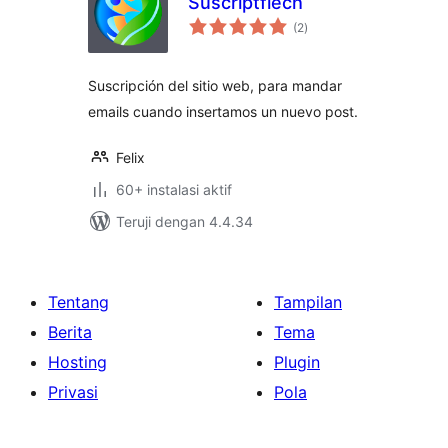
Suscriptflech
total
(2
)
rating
Suscripción del sitio web, para mandar
emails cuando insertamos un nuevo post.
Felix
60+ instalasi aktif
Teruji dengan 4.4.34
Tentang
Tampilan
Berita
Tema
Hosting
Plugin
Privasi
Pola