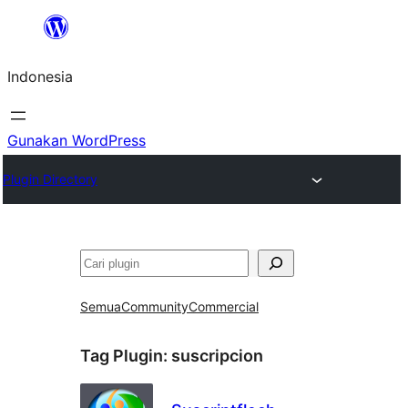
Lewati
ke
Indonesia
konten
Gunakan WordPress
Plugin Directory
Cari
Semua
Community
Commercial
Tag Plugin:
suscripcion