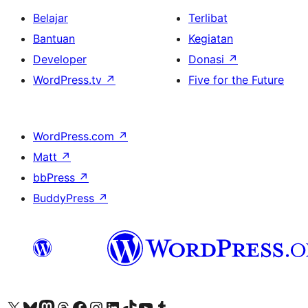
Belajar
Terlibat
Bantuan
Kegiatan
Developer
Donasi
↗
WordPress.tv
↗
Five for the Future
WordPress.com
↗
Matt
↗
bbPress
↗
BuddyPress
↗
Kunjungi akun X (sebelumnya Twitter) kami
Visit our Bluesky account
Kunjungi akun Mastodon kami
Visit our Threads account
Kunjungi halaman Facebook kami
Kunjungi akun Instagram kami
Kunjungi akun LinkedIn kami
Visit our TikTok account
Kunjungi channel YouTube kami
Visit our Tumblr account