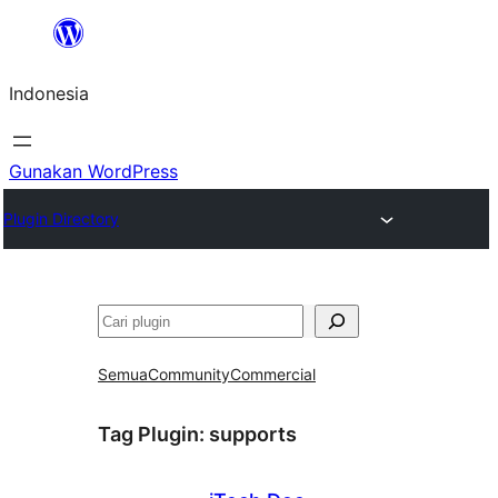
Lewati
ke
Indonesia
konten
Gunakan WordPress
Plugin Directory
Cari
Semua
Community
Commercial
Tag Plugin:
supports