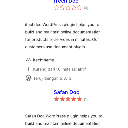
iTech Doc
total
(0
)
rating
itechdoc WordPress plugin helps you to
build and maintain online documentation
for products or services in minutes. Our
customers use document plugin …
itechtheme
Kurang dari 10 instalasi aktif
Teruji dengan 5.8.13
Safan Doc
total
(1
)
rating
Safan Doc WordPress plugin helps you to
build and maintain online documentation