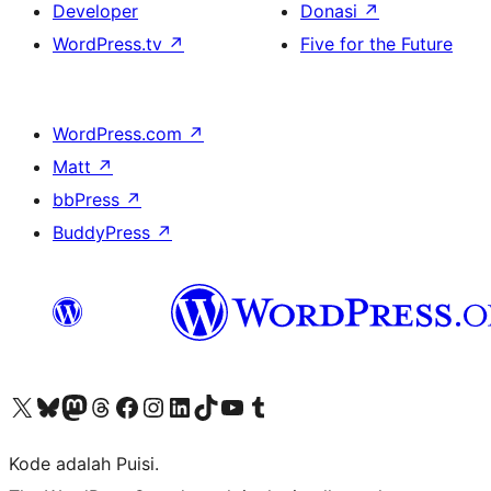
Developer
Donasi
↗
WordPress.tv
↗
Five for the Future
WordPress.com
↗
Matt
↗
bbPress
↗
BuddyPress
↗
Kunjungi akun X (sebelumnya Twitter) kami
Visit our Bluesky account
Kunjungi akun Mastodon kami
Visit our Threads account
Kunjungi halaman Facebook kami
Kunjungi akun Instagram kami
Kunjungi akun LinkedIn kami
Visit our TikTok account
Kunjungi channel YouTube kami
Visit our Tumblr account
Kode adalah Puisi.