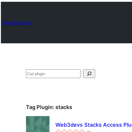
Plugin Directory
Cari
Tag Plugin:
stacks
Web3devs Stacks Access Plu
total