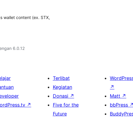
s wallet content (ex. STX,
dengan 6.0.12
lajar
Terlibat
WordPres
antuan
Kegiatan
↗
eveloper
Donasi
↗
Matt
↗
ordPress.tv
↗
Five for the
bbPress
Future
BuddyPre