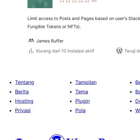
(0
)
rating
Limit access to Posts and Pages based on user's Stack
Fungible Tokens or NFTs).
James Ruffer
Kurang dari 10 instalasi aktif
Teruji 
Tentang
Tampilan
Be
Berita
Tema
B
Hosting
Plugin
D
Privasi
Pola
W