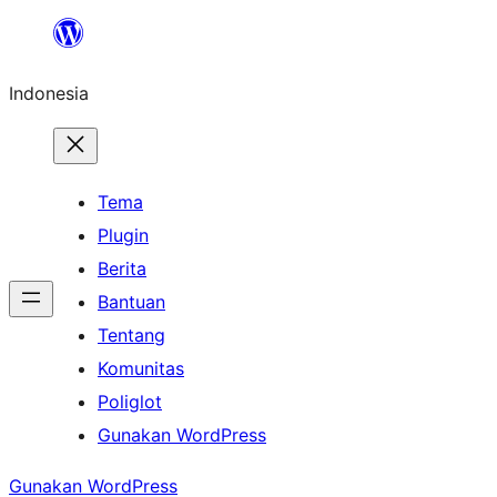
Lewati
ke
Indonesia
konten
Tema
Plugin
Berita
Bantuan
Tentang
Komunitas
Poliglot
Gunakan WordPress
Gunakan WordPress