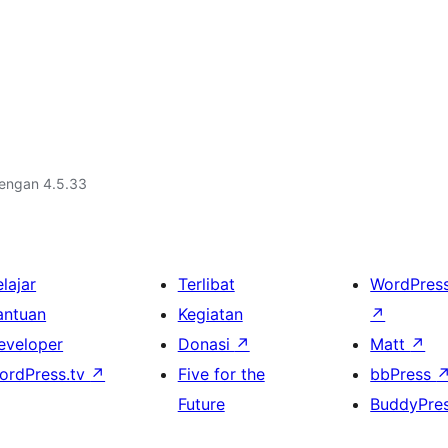
dengan 4.5.33
lajar
Terlibat
WordPres
antuan
Kegiatan
↗
eveloper
Donasi
↗
Matt
↗
ordPress.tv
↗
Five for the
bbPress
Future
BuddyPre