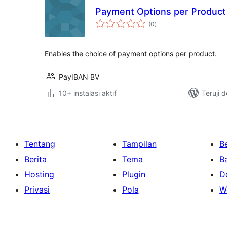
Payment Options per Product
total
(0
)
rating
Enables the choice of payment options per product.
PayIBAN BV
10+ instalasi aktif
Teruji 
Tentang
Tampilan
Be
Berita
Tema
B
Hosting
Plugin
D
Privasi
Pola
W