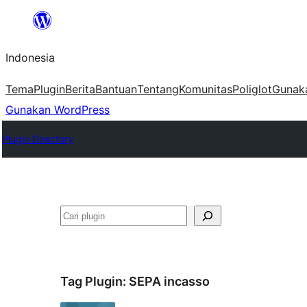
Lewati
ke
Indonesia
konten
Tema
Plugin
Berita
Bantuan
Tentang
Komunitas
Poliglot
Gunak
Gunakan WordPress
Plugin Directory
Cari
Tag Plugin:
SEPA incasso