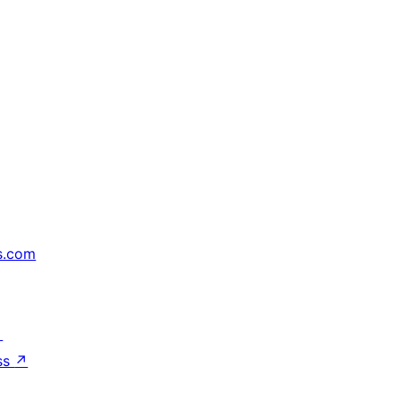
s.com
↗
ss
↗