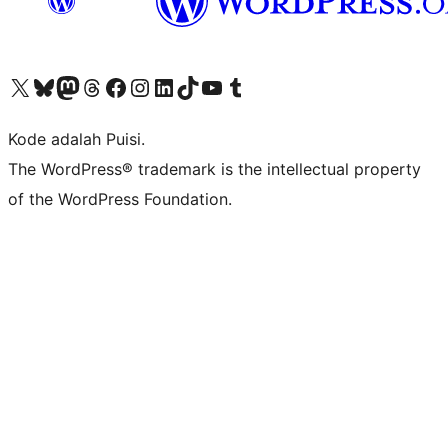
Kunjungi akun X (sebelumnya Twitter) kami
Visit our Bluesky account
Kunjungi akun Mastodon kami
Visit our Threads account
Kunjungi halaman Facebook kami
Kunjungi akun Instagram kami
Kunjungi akun LinkedIn kami
Visit our TikTok account
Kunjungi channel YouTube kami
Visit our Tumblr account
Kode adalah Puisi.
The WordPress® trademark is the intellectual property
of the WordPress Foundation.