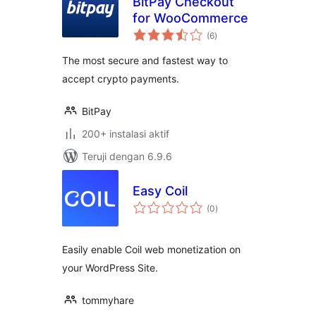
BitPay Checkout
for WooCommerce
total
(6
)
rating
The most secure and fastest way to
accept crypto payments.
BitPay
200+ instalasi aktif
Teruji dengan 6.9.6
Easy Coil
total
(0
)
rating
Easily enable Coil web monetization on
your WordPress Site.
tommyhare