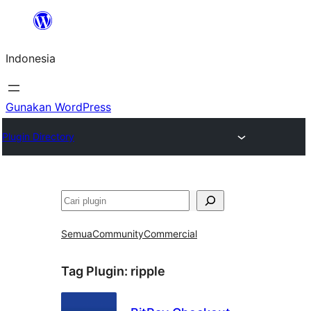
Lewati
ke
Indonesia
konten
Gunakan WordPress
Plugin Directory
Cari
Semua
Community
Commercial
Tag Plugin:
ripple