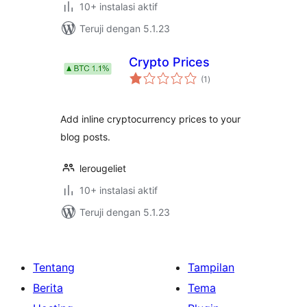
10+ instalasi aktif
Teruji dengan 5.1.23
Crypto Prices
total
(1
)
rating
Add inline cryptocurrency prices to your
blog posts.
lerougeliet
10+ instalasi aktif
Teruji dengan 5.1.23
Tentang
Tampilan
Berita
Tema