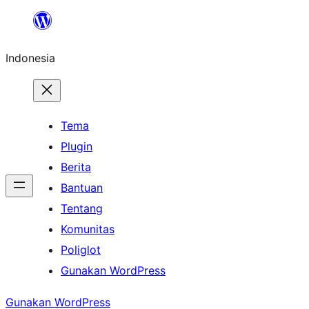
Lewati
ke
Indonesia
konten
Tema
Plugin
Berita
Bantuan
Tentang
Komunitas
Poliglot
Gunakan WordPress
Gunakan WordPress