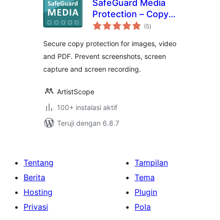
SafeGuard Media
Protection – Copy
total
Protect Web Pages
(5
)
rating
Secure copy protection for images, video
and PDF. Prevent screenshots, screen
capture and screen recording.
ArtistScope
100+ instalasi aktif
Teruji dengan 6.8.7
Tentang
Tampilan
Berita
Tema
Hosting
Plugin
Privasi
Pola