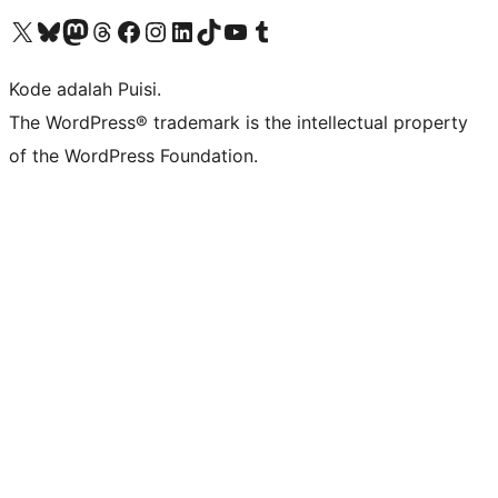
Kunjungi akun X (sebelumnya Twitter) kami
Visit our Bluesky account
Kunjungi akun Mastodon kami
Visit our Threads account
Kunjungi halaman Facebook kami
Kunjungi akun Instagram kami
Kunjungi akun LinkedIn kami
Visit our TikTok account
Kunjungi channel YouTube kami
Visit our Tumblr account
Kode adalah Puisi.
The WordPress® trademark is the intellectual property
of the WordPress Foundation.