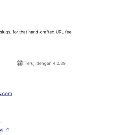
tal
ting
lugs, for that hand-crafted URL feel.
Teruji dengan 4.2.39
s.com
↗
ss
↗