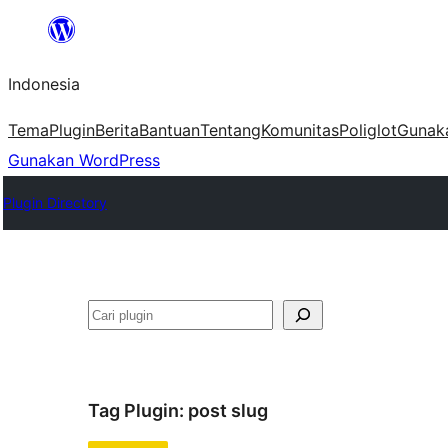
Lewati
ke
Indonesia
konten
Tema
Plugin
Berita
Bantuan
Tentang
Komunitas
Poliglot
Gunak
Gunakan WordPress
Plugin Directory
Cari
Tag Plugin:
post slug