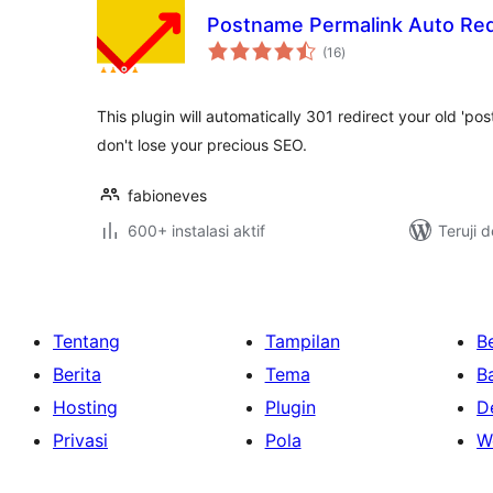
Postname Permalink Auto Red
total
(16
)
rating
This plugin will automatically 301 redirect your old 'p
don't lose your precious SEO.
fabioneves
600+ instalasi aktif
Teruji 
Tentang
Tampilan
Be
Berita
Tema
B
Hosting
Plugin
D
Privasi
Pola
W