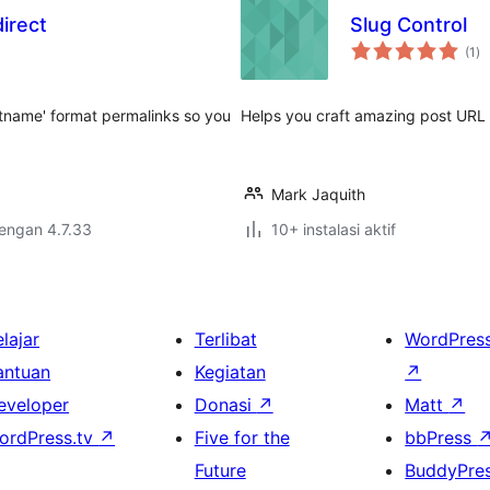
irect
Slug Control
to
(1
)
ra
ostname' format permalinks so you
Helps you craft amazing post URL s
Mark Jaquith
dengan 4.7.33
10+ instalasi aktif
lajar
Terlibat
WordPres
antuan
Kegiatan
↗
eveloper
Donasi
↗
Matt
↗
ordPress.tv
↗
Five for the
bbPress
Future
BuddyPre