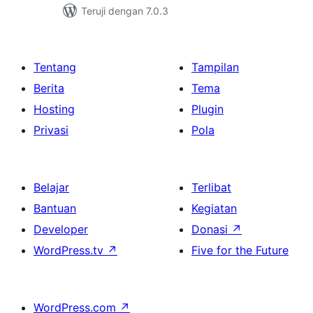
Teruji dengan 7.0.3
Tentang
Tampilan
Berita
Tema
Hosting
Plugin
Privasi
Pola
Belajar
Terlibat
Bantuan
Kegiatan
Developer
Donasi
↗
WordPress.tv
↗
Five for the Future
WordPress.com
↗