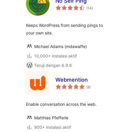
No Self Ping
total
(14
)
rating
Keeps WordPress from sending pings to
your own site.
Michael Adams (mdawaffe)
10,000+ instalasi aktif
Teruji dengan 6.9.6
Webmention
total
(8
)
rating
Enable conversation across the web.
Matthias Pfefferle
900+ instalasi aktif