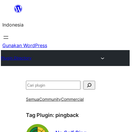
Lewati
ke
Indonesia
konten
Gunakan WordPress
Plugin Directory
Cari
Semua
Community
Commercial
Tag Plugin:
pingback