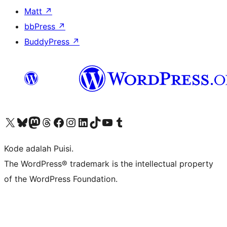
Matt
↗
bbPress
↗
BuddyPress
↗
Kunjungi akun X (sebelumnya Twitter) kami
Visit our Bluesky account
Kunjungi akun Mastodon kami
Visit our Threads account
Kunjungi halaman Facebook kami
Kunjungi akun Instagram kami
Kunjungi akun LinkedIn kami
Visit our TikTok account
Kunjungi channel YouTube kami
Visit our Tumblr account
Kode adalah Puisi.
The WordPress® trademark is the intellectual property
of the WordPress Foundation.