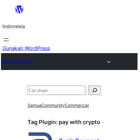
Lewati
ke
Indonesia
konten
Gunakan WordPress
Plugin Directory
Cari
Semua
Community
Commercial
Tag Plugin:
pay with crypto