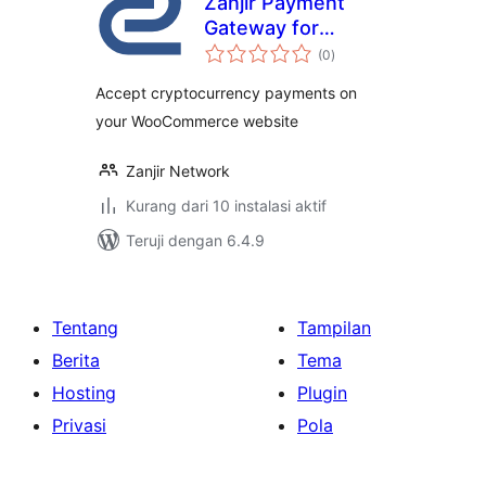
Zanjir Payment
Gateway for
total
WooCommerce
(0
)
rating
Accept cryptocurrency payments on
your WooCommerce website
Zanjir Network
Kurang dari 10 instalasi aktif
Teruji dengan 6.4.9
Tentang
Tampilan
Berita
Tema
Hosting
Plugin
Privasi
Pola