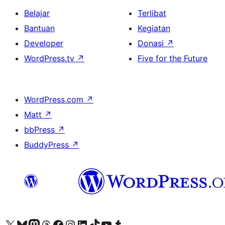
Belajar
Terlibat
Bantuan
Kegiatan
Developer
Donasi
↗
WordPress.tv
↗
Five for the Future
WordPress.com
↗
Matt
↗
bbPress
↗
BuddyPress
↗
Kunjungi akun X (sebelumnya Twitter) kami
Visit our Bluesky account
Kunjungi akun Mastodon kami
Visit our Threads account
Kunjungi halaman Facebook kami
Kunjungi akun Instagram kami
Kunjungi akun LinkedIn kami
Visit our TikTok account
Kunjungi channel YouTube kami
Visit our Tumblr account