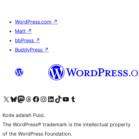
WordPress.com
↗
Matt
↗
bbPress
↗
BuddyPress
↗
Kunjungi akun X (sebelumnya Twitter) kami
Visit our Bluesky account
Kunjungi akun Mastodon kami
Visit our Threads account
Kunjungi halaman Facebook kami
Kunjungi akun Instagram kami
Kunjungi akun LinkedIn kami
Visit our TikTok account
Kunjungi channel YouTube kami
Visit our Tumblr account
Kode adalah Puisi.
The WordPress® trademark is the intellectual property
of the WordPress Foundation.