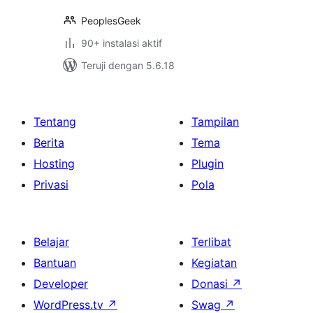
PeoplesGeek
90+ instalasi aktif
Teruji dengan 5.6.18
Tentang
Tampilan
Berita
Tema
Hosting
Plugin
Privasi
Pola
Belajar
Terlibat
Bantuan
Kegiatan
Developer
Donasi
↗
WordPress.tv
↗
Swag
↗