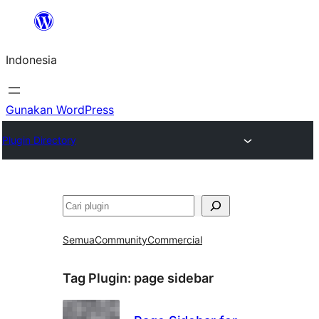
Lewati
ke
Indonesia
konten
Gunakan WordPress
Plugin Directory
Cari
Semua
Community
Commercial
Tag Plugin:
page sidebar