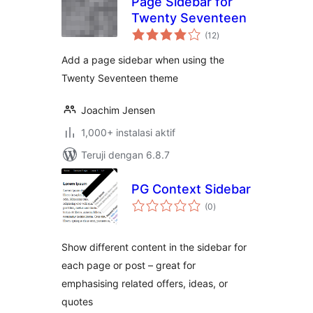
Page Sidebar for
Twenty Seventeen
total
(12
)
rating
Add a page sidebar when using the
Twenty Seventeen theme
Joachim Jensen
1,000+ instalasi aktif
Teruji dengan 6.8.7
PG Context Sidebar
total
(0
)
rating
Show different content in the sidebar for
each page or post – great for
emphasising related offers, ideas, or
quotes