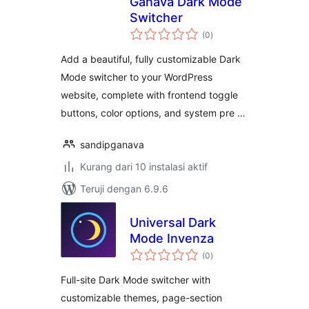
Ganava Dark Mode
Switcher
total
(0
)
rating
Add a beautiful, fully customizable Dark
Mode switcher to your WordPress
website, complete with frontend toggle
buttons, color options, and system pre …
sandipganava
Kurang dari 10 instalasi aktif
Teruji dengan 6.9.6
Universal Dark
Mode Invenza
total
(0
)
rating
Full-site Dark Mode switcher with
customizable themes, page-section