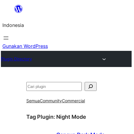
Lewati
ke
Indonesia
konten
Gunakan WordPress
Plugin Directory
Cari
Semua
Community
Commercial
Tag Plugin:
Night Mode