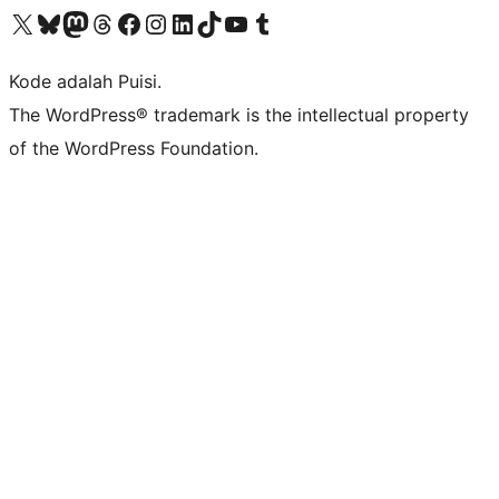
Kunjungi akun X (sebelumnya Twitter) kami
Visit our Bluesky account
Kunjungi akun Mastodon kami
Visit our Threads account
Kunjungi halaman Facebook kami
Kunjungi akun Instagram kami
Kunjungi akun LinkedIn kami
Visit our TikTok account
Kunjungi channel YouTube kami
Visit our Tumblr account
Kode adalah Puisi.
The WordPress® trademark is the intellectual property
of the WordPress Foundation.