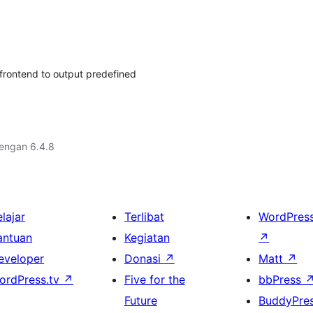
 frontend to output predefined
dengan 6.4.8
lajar
Terlibat
WordPres
antuan
Kegiatan
↗
eveloper
Donasi
↗
Matt
↗
ordPress.tv
↗
Five for the
bbPress
Future
BuddyPre