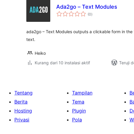
Ada2go – Text Modules
total
(0
)
rating
ada2go – Text Modules outputs a clickable form in the
text.
Heiko
Kurang dari 10 instalasi aktif
Teruji 
Tentang
Tampilan
Be
Berita
Tema
B
Hosting
Plugin
D
Privasi
Pola
W