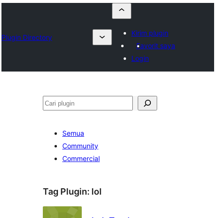
Kirim plugin
Plugin Directory
Favorit saya
Login
Cari
Semua
Community
Commercial
Tag Plugin:
lol