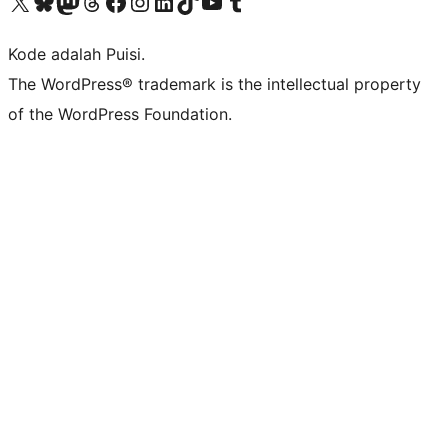
Kunjungi akun X (sebelumnya Twitter) kami
Visit our Bluesky account
Kunjungi akun Mastodon kami
Visit our Threads account
Kunjungi halaman Facebook kami
Kunjungi akun Instagram kami
Kunjungi akun LinkedIn kami
Visit our TikTok account
Kunjungi channel YouTube kami
Visit our Tumblr account
Kode adalah Puisi.
The WordPress® trademark is the intellectual property
of the WordPress Foundation.