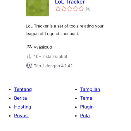
LoL Tracker
total
(0
)
rating
LoL Tracker is a set of tools relating your
league of Legends account.
vvasiloud
10+ instalasi aktif
Teruji dengan 4.1.42
Tentang
Tampilan
Berita
Tema
Hosting
Plugin
Privasi
Pola