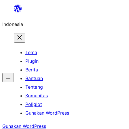
Lewati
ke
Indonesia
konten
Tema
Plugin
Berita
Bantuan
Tentang
Komunitas
Poliglot
Gunakan WordPress
Gunakan WordPress