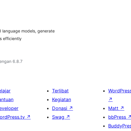
AI language models, generate
 efficiently
dengan 6.8.7
lajar
Terlibat
WordPres
antuan
Kegiatan
↗
eveloper
Donasi
↗
Matt
↗
ordPress.tv
↗
Swag
↗
bbPress
BuddyPre