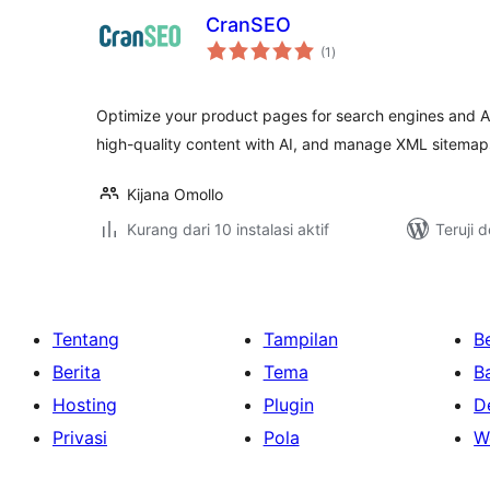
CranSEO
total
(1
)
rating
Optimize your product pages for search engines and 
high-quality content with AI, and manage XML sitemaps
Kijana Omollo
Kurang dari 10 instalasi aktif
Teruji 
Tentang
Tampilan
Be
Berita
Tema
B
Hosting
Plugin
D
Privasi
Pola
W