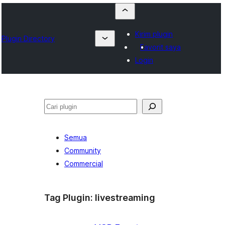
Kirim plugin
Plugin Directory
Favorit saya
Login
Cari
Semua
Community
Commercial
Tag Plugin:
livestreaming