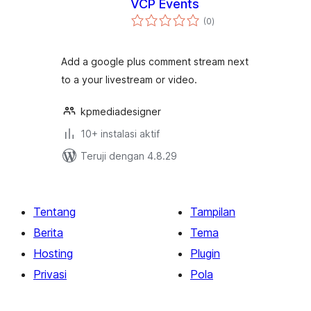
VCP Events
total
(0
)
rating
Add a google plus comment stream next
to a your livestream or video.
kpmediadesigner
10+ instalasi aktif
Teruji dengan 4.8.29
Tentang
Tampilan
Berita
Tema
Hosting
Plugin
Privasi
Pola