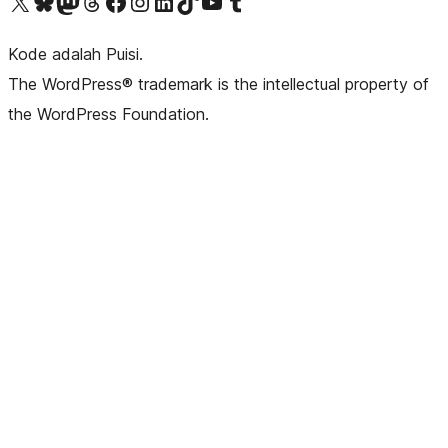
Kunjungi akun X (sebelumnya Twitter) kami
Visit our Bluesky account
Kunjungi akun Mastodon kami
Visit our Threads account
Kunjungi halaman Facebook kami
Kunjungi akun Instagram kami
Kunjungi akun LinkedIn kami
Visit our TikTok account
Kunjungi channel YouTube kami
Visit our Tumblr account
Kode adalah Puisi.
The WordPress® trademark is the intellectual property of
the WordPress Foundation.