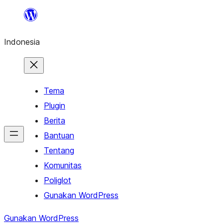
Lewati
ke
Indonesia
konten
Tema
Plugin
Berita
Bantuan
Tentang
Komunitas
Poliglot
Gunakan WordPress
Gunakan WordPress