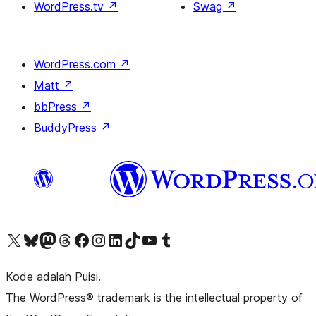
WordPress.tv
↗
Swag
↗
WordPress.com
↗
Matt
↗
bbPress
↗
BuddyPress
↗
Kunjungi akun X (sebelumnya Twitter) kami
Visit our Bluesky account
Kunjungi akun Mastodon kami
Visit our Threads account
Kunjungi halaman Facebook kami
Kunjungi akun Instagram kami
Kunjungi akun LinkedIn kami
Visit our TikTok account
Kunjungi channel YouTube kami
Visit our Tumblr account
Kode adalah Puisi.
The WordPress® trademark is the intellectual property of