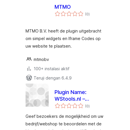
MTMO
total
(0
)
rating
MTMO B.V. heeft de plugin uitgebracht
om simpel widgets en Iframe Codes op
uw website te plaatsen.
mtmobv
100+ instalasi aktif
Teruji dengan 6.4.9
Plugin Name:
WStools.nl –
total
Klantbeoordelingen
(0
)
rating
Geef bezoekers de mogelijkheid om uw
bedrijf/webshop te beoordelen met de