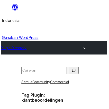
Lewati
ke
Indonesia
konten
Gunakan WordPress
Plugin Directory
Cari
Semua
Community
Commercial
Tag Plugin:
klantbeoordelingen