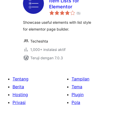
Item Lists for
Elementor
total
(5
)
rating
Showcase useful elements with list style
for elementor page builder.
Techeshta
1,000+ instalasi aktif
Teruji dengan 7.0.3
Tentang
Tampilan
Berita
Tema
Hosting
Plugin
Privasi
Pola