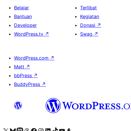
Belajar
Terlibat
Bantuan
Kegiatan
Developer
Donasi
↗
WordPress.tv
↗
Swag
↗
WordPress.com
↗
Matt
↗
bbPress
↗
BuddyPress
↗
Kunjungi akun X (sebelumnya Twitter) kami
Visit our Bluesky account
Kunjungi akun Mastodon kami
Visit our Threads account
Kunjungi halaman Facebook kami
Kunjungi akun Instagram kami
Kunjungi akun LinkedIn kami
Visit our TikTok account
Kunjungi channel YouTube kami
Visit our Tumblr account