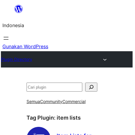
Lewati
ke
Indonesia
konten
Gunakan WordPress
Plugin Directory
Cari
Semua
Community
Commercial
Tag Plugin:
item lists