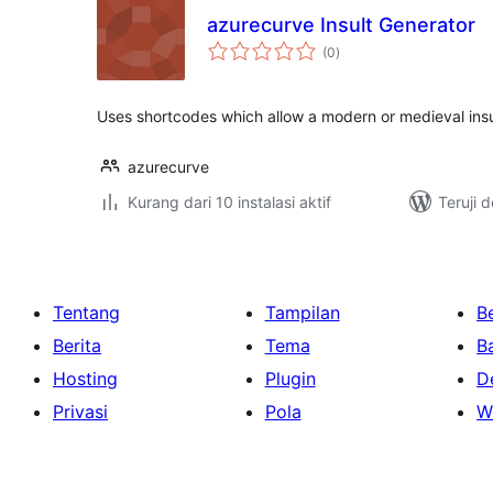
azurecurve Insult Generator
total
(0
)
rating
Uses shortcodes which allow a modern or medieval insu
azurecurve
Kurang dari 10 instalasi aktif
Teruji 
Tentang
Tampilan
Be
Berita
Tema
B
Hosting
Plugin
D
Privasi
Pola
W