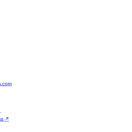
s.com
↗
ss
↗