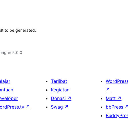
lt to be generated.
dengan 5.0.0
lajar
Terlibat
WordPres
antuan
Kegiatan
↗
eveloper
Donasi
↗
Matt
↗
ordPress.tv
↗
Swag
↗
bbPress
BuddyPre