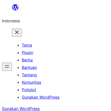
Lewati
ke
Indonesia
konten
Tema
Plugin
Berita
Bantuan
Tentang
Komunitas
Poliglot
Gunakan WordPress
Gunakan WordPress