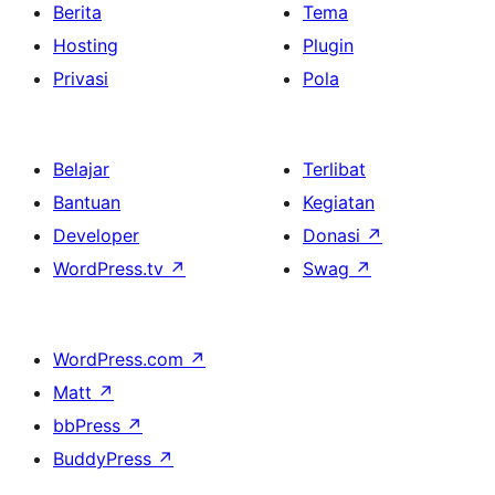
Berita
Tema
Hosting
Plugin
Privasi
Pola
Belajar
Terlibat
Bantuan
Kegiatan
Developer
Donasi
↗
WordPress.tv
↗
Swag
↗
WordPress.com
↗
Matt
↗
bbPress
↗
BuddyPress
↗