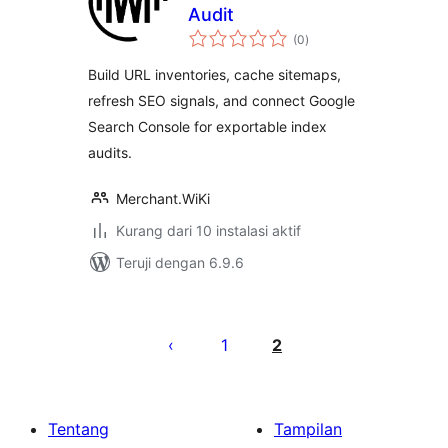
Audit
total
(0
)
rating
Build URL inventories, cache sitemaps,
refresh SEO signals, and connect Google
Search Console for exportable index
audits.
Merchant.WiKi
Kurang dari 10 instalasi aktif
Teruji dengan 6.9.6
Paginasi
pos
1
2
Tentang
Tampilan