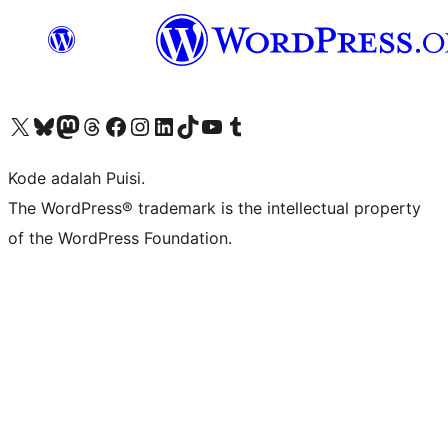
Kunjungi akun X (sebelumnya Twitter) kami
Visit our Bluesky account
Kunjungi akun Mastodon kami
Visit our Threads account
Kunjungi halaman Facebook kami
Kunjungi akun Instagram kami
Kunjungi akun LinkedIn kami
Visit our TikTok account
Kunjungi channel YouTube kami
Visit our Tumblr account
Kode adalah Puisi.
The WordPress® trademark is the intellectual property
of the WordPress Foundation.