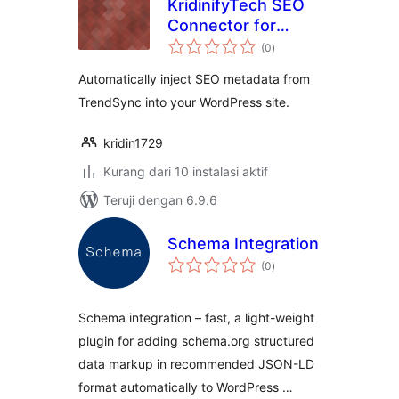
KridinifyTech SEO
Connector for
total
TrendSync
(0
)
rating
Automatically inject SEO metadata from
TrendSync into your WordPress site.
kridin1729
Kurang dari 10 instalasi aktif
Teruji dengan 6.9.6
Schema Integration
total
(0
)
rating
Schema integration – fast, a light-weight
plugin for adding schema.org structured
data markup in recommended JSON-LD
format automatically to WordPress …