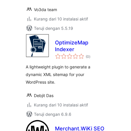
Vo3da team
Kurang dari 10 instalasi aktif
Teruji dengan 5.5.19
OptimizeMap
Indexer
total
(0
)
rating
A lightweight plugin to generate a
dynamic XML sitemap for your
WordPress site.
Debjit Das
Kurang dari 10 instalasi aktif
Teruji dengan 6.9.6
Merchant.WiKi SEO