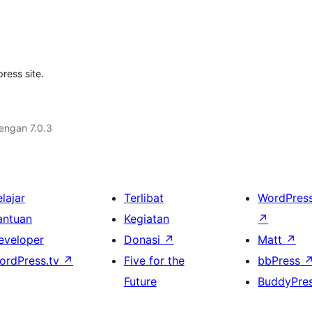
ress site.
dengan 7.0.3
lajar
Terlibat
WordPres
antuan
Kegiatan
↗
eveloper
Donasi
↗
Matt
↗
ordPress.tv
↗
Five for the
bbPress
Future
BuddyPre