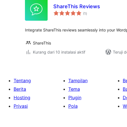
ShareThis Reviews
total
(1
)
rating
Integrate ShareThis reviews seamlessly into your Wordp
ShareThis
Kurang dari 10 instalasi aktif
Teruji 
Tentang
Tampilan
Be
Berita
Tema
B
Hosting
Plugin
D
Privasi
Pola
W