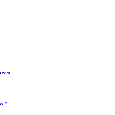
s.com
↗
ss
↗