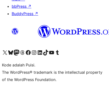
bbPress
↗
BuddyPress
↗
Kunjungi akun X (sebelumnya Twitter) kami
Visit our Bluesky account
Kunjungi akun Mastodon kami
Visit our Threads account
Kunjungi halaman Facebook kami
Kunjungi akun Instagram kami
Kunjungi akun LinkedIn kami
Visit our TikTok account
Kunjungi channel YouTube kami
Visit our Tumblr account
Kode adalah Puisi.
The WordPress® trademark is the intellectual property
of the WordPress Foundation.