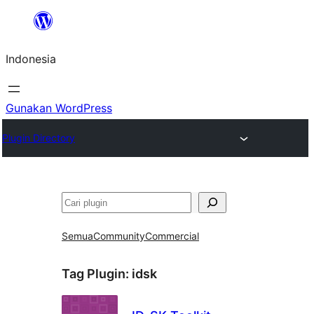
Lewati
ke
Indonesia
konten
Gunakan WordPress
Plugin Directory
Cari
Semua
Community
Commercial
Tag Plugin:
idsk