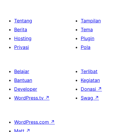
Tentang
Tampilan
Berita
Tema
Hosting
Plugin
Privasi
Pola
Belajar
Terlibat
Bantuan
Kegiatan
Developer
Donasi
↗
WordPress.tv
↗
Swag
↗
WordPress.com
↗
Matt
↗