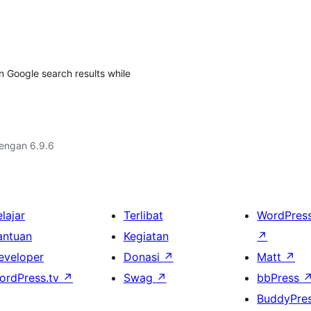
 Google search results while
dengan 6.9.6
lajar
Terlibat
WordPres
antuan
Kegiatan
↗
eveloper
Donasi
↗
Matt
↗
ordPress.tv
↗
Swag
↗
bbPress
BuddyPre