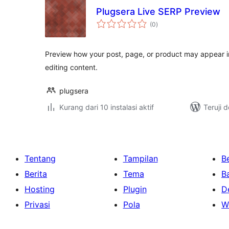
Plugsera Live SERP Preview
total
(0
)
rating
Preview how your post, page, or product may appear in
editing content.
plugsera
Kurang dari 10 instalasi aktif
Teruji 
Tentang
Tampilan
Be
Berita
Tema
B
Hosting
Plugin
D
Privasi
Pola
W