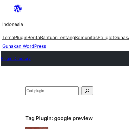
Lewati
ke
Indonesia
konten
Tema
Plugin
Berita
Bantuan
Tentang
Komunitas
Poliglot
Gunak
Gunakan WordPress
Plugin Directory
Cari
Tag Plugin:
google preview