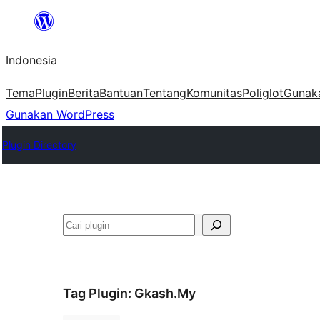
Lewati
ke
Indonesia
konten
Tema
Plugin
Berita
Bantuan
Tentang
Komunitas
Poliglot
Gunak
Gunakan WordPress
Plugin Directory
Cari
Tag Plugin:
Gkash.My