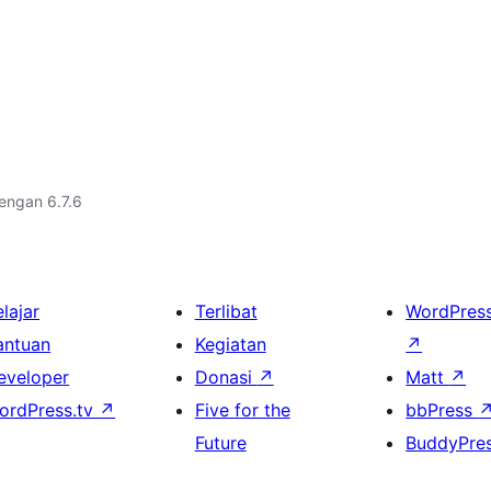
dengan 6.7.6
lajar
Terlibat
WordPres
antuan
Kegiatan
↗
eveloper
Donasi
↗
Matt
↗
ordPress.tv
↗
Five for the
bbPress
Future
BuddyPre