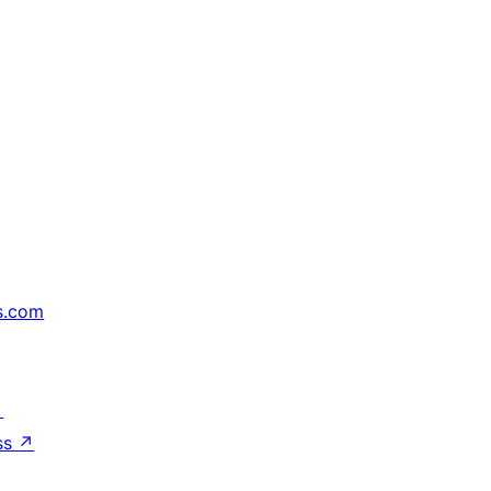
s.com
↗
ss
↗