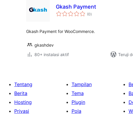
Gkash Payment
total
(0
)
rating
Gkash Payment for WooCommerce.
gkashdev
80+ instalasi aktif
Teruji 
Tentang
Tampilan
Be
Berita
Tema
B
Hosting
Plugin
D
Privasi
Pola
W