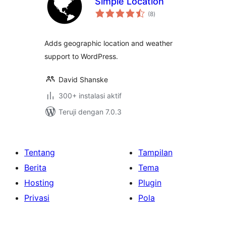
Simple Location
total
(8
)
rating
Adds geographic location and weather
support to WordPress.
David Shanske
300+ instalasi aktif
Teruji dengan 7.0.3
Tentang
Tampilan
Berita
Tema
Hosting
Plugin
Privasi
Pola