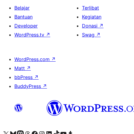
Belajar
Terlibat
Bantuan
Kegiatan
Developer
Donasi
↗
WordPress.tv
↗
Swag
↗
WordPress.com
↗
Matt
↗
bbPress
↗
BuddyPress
↗
Kunjungi akun X (sebelumnya Twitter) kami
Visit our Bluesky account
Kunjungi akun Mastodon kami
Visit our Threads account
Kunjungi halaman Facebook kami
Kunjungi akun Instagram kami
Kunjungi akun LinkedIn kami
Visit our TikTok account
Kunjungi channel YouTube kami
Visit our Tumblr account