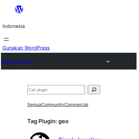
Lewati
ke
Indonesia
konten
Gunakan WordPress
Plugin Directory
Cari
Semua
Community
Commercial
Tag Plugin:
geo