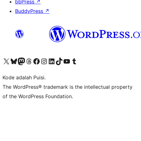
bbPress
↗
BuddyPress
↗
Kunjungi akun X (sebelumnya Twitter) kami
Visit our Bluesky account
Kunjungi akun Mastodon kami
Visit our Threads account
Kunjungi halaman Facebook kami
Kunjungi akun Instagram kami
Kunjungi akun LinkedIn kami
Visit our TikTok account
Kunjungi channel YouTube kami
Visit our Tumblr account
Kode adalah Puisi.
The WordPress® trademark is the intellectual property
of the WordPress Foundation.