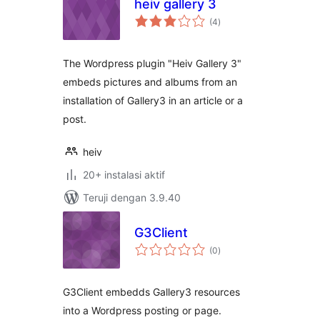
heiv gallery 3
total
(4
)
rating
The Wordpress plugin "Heiv Gallery 3"
embeds pictures and albums from an
installation of Gallery3 in an article or a
post.
heiv
20+ instalasi aktif
Teruji dengan 3.9.40
G3Client
total
(0
)
rating
G3Client embedds Gallery3 resources
into a Wordpress posting or page.