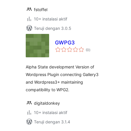
fstoffel
10+ instalasi aktif
Teruji dengan 3.0.5
GWPG3
total
(0
)
rating
Alpha State development Version of
Wordpress Plugin connecting Gallery3
and Wordpress3+ maintaining
compatibility to WPG2.
digitaldonkey
10+ instalasi aktif
Teruji dengan 3.1.4