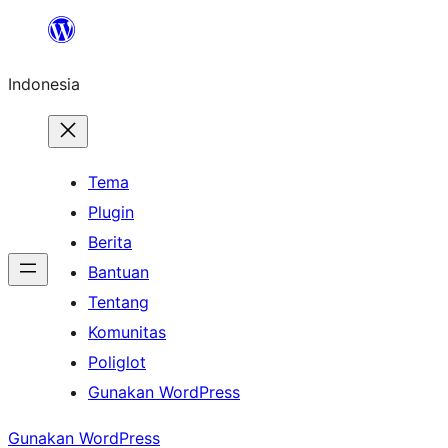
Lewati
ke
Indonesia
konten
Tema
Plugin
Berita
Bantuan
Tentang
Komunitas
Poliglot
Gunakan WordPress
Gunakan WordPress