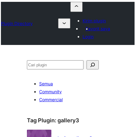
Kirim plugin
Plugin Directory
Favorit saya
Login
Cari
Semua
Community
Commercial
Tag Plugin:
gallery3