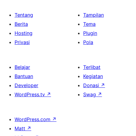
Tentang
Tampilan
Berita
Tema
Hosting
Plugin
Privasi
Pola
Belajar
Terlibat
Bantuan
Kegiatan
Developer
Donasi
↗
WordPress.tv
↗
Swag
↗
WordPress.com
↗
Matt
↗