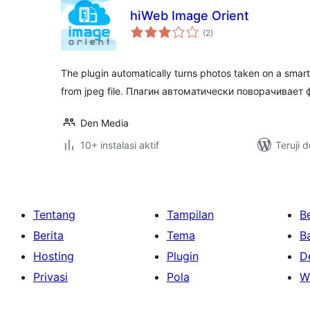
hiWeb Image Orient
total
(2
)
rating
The plugin automatically turns photos taken on a smar
from jpeg file. Плагин автоматически поворачивает
Den Media
10+ instalasi aktif
Teruji 
Tentang
Tampilan
Be
Berita
Tema
B
Hosting
Plugin
D
Privasi
Pola
W