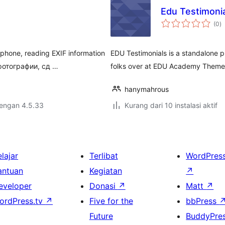
Edu Testimoni
to
(0
)
ra
tphone, reading EXIF information
EDU Testimonials is a standalone pl
 фотографии, сд …
folks over at EDU Academy Theme
hanymahrous
dengan 4.5.33
Kurang dari 10 instalasi aktif
lajar
Terlibat
WordPres
antuan
Kegiatan
↗
eveloper
Donasi
↗
Matt
↗
ordPress.tv
↗
Five for the
bbPress
Future
BuddyPre