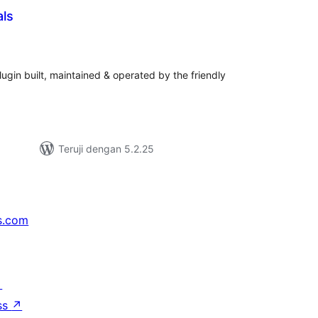
als
tal
ting
ugin built, maintained & operated by the friendly
Teruji dengan 5.2.25
s.com
↗
ss
↗