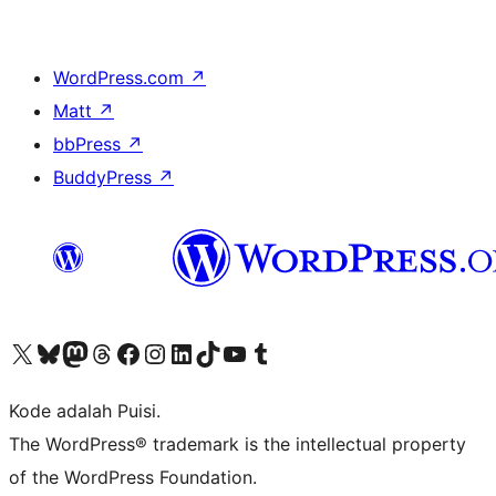
WordPress.com
↗
Matt
↗
bbPress
↗
BuddyPress
↗
Kunjungi akun X (sebelumnya Twitter) kami
Visit our Bluesky account
Kunjungi akun Mastodon kami
Visit our Threads account
Kunjungi halaman Facebook kami
Kunjungi akun Instagram kami
Kunjungi akun LinkedIn kami
Visit our TikTok account
Kunjungi channel YouTube kami
Visit our Tumblr account
Kode adalah Puisi.
The WordPress® trademark is the intellectual property
of the WordPress Foundation.