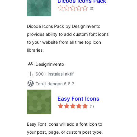
Dicode Icons Pack
total
(0
)
rating
Dicode Icons Pack by Designinvento
provides ability to add custom font icons
to your website from all time top icon
libraries.
Designinvento
600+ instalasi aktif
Teruji dengan 6.8.7
Easy Font Icons
total
(1
)
rating
Easy Font Icons will add a font icon to
your post, page, or custom post type.