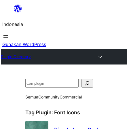
Lewati
ke
Indonesia
konten
Gunakan WordPress
Plugin Directory
Cari
Semua
Community
Commercial
Tag Plugin:
Font Icons