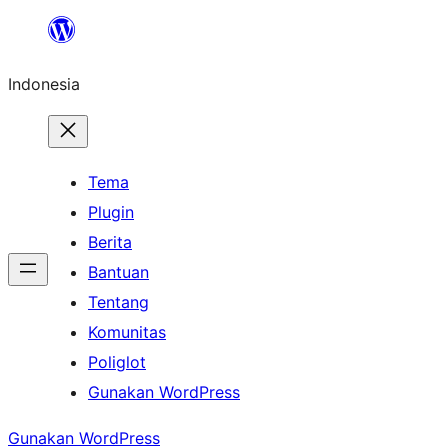
Lewati
ke
Indonesia
konten
Tema
Plugin
Berita
Bantuan
Tentang
Komunitas
Poliglot
Gunakan WordPress
Gunakan WordPress