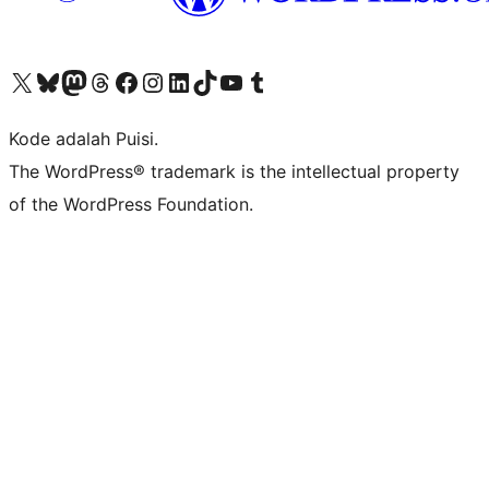
Kunjungi akun X (sebelumnya Twitter) kami
Visit our Bluesky account
Kunjungi akun Mastodon kami
Visit our Threads account
Kunjungi halaman Facebook kami
Kunjungi akun Instagram kami
Kunjungi akun LinkedIn kami
Visit our TikTok account
Kunjungi channel YouTube kami
Visit our Tumblr account
Kode adalah Puisi.
The WordPress® trademark is the intellectual property
of the WordPress Foundation.