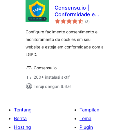
Consensu.io |
Conformidade e
total
Consentimento de
(3
)
rating
Cookies para LGPD
Configure facilmente consentimento e
monitoramento de cookies em seu
website e esteja em conformidade com a
LGPD.
Consensu.io
200+ instalasi aktif
Teruji dengan 6.6.6
Tentang
Tampilan
Berita
Tema
Hosting
Plugin