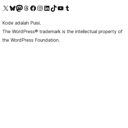
Kunjungi akun X (sebelumnya Twitter) kami
Visit our Bluesky account
Kunjungi akun Mastodon kami
Visit our Threads account
Kunjungi halaman Facebook kami
Kunjungi akun Instagram kami
Kunjungi akun LinkedIn kami
Visit our TikTok account
Kunjungi channel YouTube kami
Visit our Tumblr account
Kode adalah Puisi.
The WordPress® trademark is the intellectual property of
the WordPress Foundation.