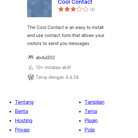
Cool Contact
total
(2
)
rating
The Cool Contact is an easy to install
and use contact form that allows your
visitors to send you messages
abdul202
10+ instalasi aktif
Teruji dengan 4.4.34
Tentang
Tampilan
Berita
Tema
Hosting
Plugin
Privasi
Pola