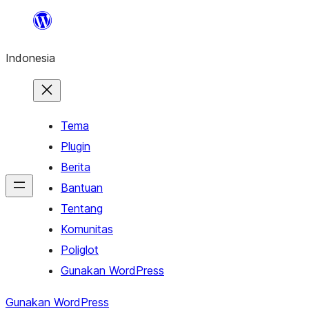
Lewati
ke
Indonesia
konten
Tema
Plugin
Berita
Bantuan
Tentang
Komunitas
Poliglot
Gunakan WordPress
Gunakan WordPress