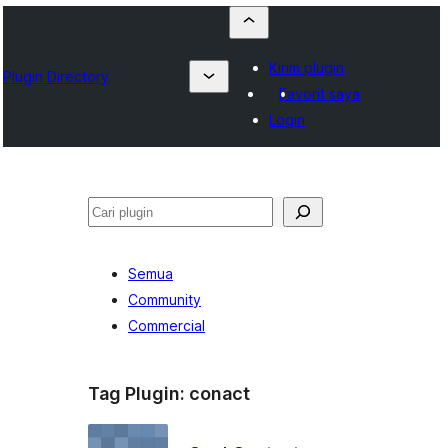
Kirim plugin
Plugin Directory
Favorit saya
Login
Cari
Semua
Community
Commercial
Tag Plugin:
conact