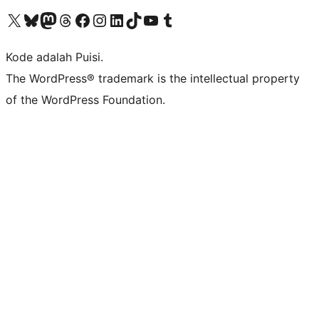
Kunjungi akun X (sebelumnya Twitter) kami
Visit our Bluesky account
Kunjungi akun Mastodon kami
Visit our Threads account
Kunjungi halaman Facebook kami
Kunjungi akun Instagram kami
Kunjungi akun LinkedIn kami
Visit our TikTok account
Kunjungi channel YouTube kami
Visit our Tumblr account
Kode adalah Puisi.
The WordPress® trademark is the intellectual property
of the WordPress Foundation.