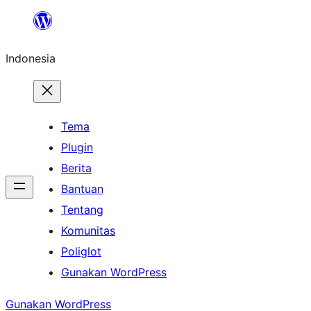
Lewati
ke
Indonesia
konten
Tema
Plugin
Berita
Bantuan
Tentang
Komunitas
Poliglot
Gunakan WordPress
Gunakan WordPress