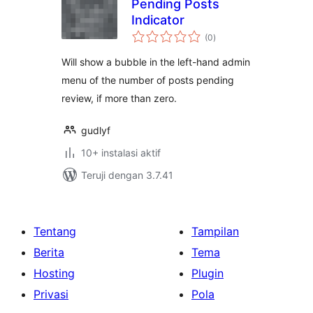
Pending Posts
Indicator
total
(0
)
rating
Will show a bubble in the left-hand admin
menu of the number of posts pending
review, if more than zero.
gudlyf
10+ instalasi aktif
Teruji dengan 3.7.41
Tentang
Tampilan
Berita
Tema
Hosting
Plugin
Privasi
Pola