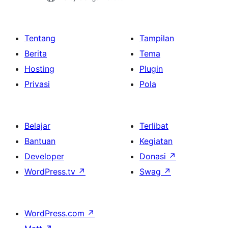
Tentang
Tampilan
Berita
Tema
Hosting
Plugin
Privasi
Pola
Belajar
Terlibat
Bantuan
Kegiatan
Developer
Donasi
↗
WordPress.tv
↗
Swag
↗
WordPress.com
↗