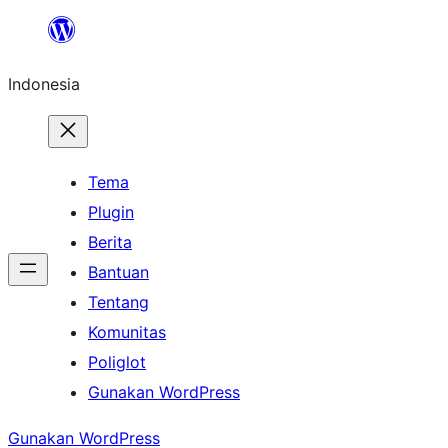
Lewati
ke
Indonesia
konten
Tema
Plugin
Berita
Bantuan
Tentang
Komunitas
Poliglot
Gunakan WordPress
Gunakan WordPress