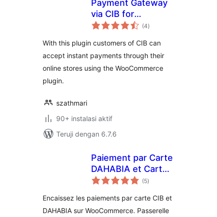
Payment Gateway
via CIB for
total
WooCommerce
(4
)
rating
With this plugin customers of CIB can
accept instant payments through their
online stores using the WooCommerce
plugin.
szathmari
90+ instalasi aktif
Teruji dengan 6.7.6
Paiement par Carte
DAHABIA et Carte
total
CIB for
(5
)
rating
WooCommerce
Encaissez les paiements par carte CIB et
DAHABIA sur WooCommerce. Passerelle