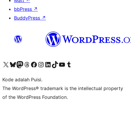
Matt
↗
bbPress
↗
BuddyPress
↗
Kunjungi akun X (sebelumnya Twitter) kami
Visit our Bluesky account
Kunjungi akun Mastodon kami
Visit our Threads account
Kunjungi halaman Facebook kami
Kunjungi akun Instagram kami
Kunjungi akun LinkedIn kami
Visit our TikTok account
Kunjungi channel YouTube kami
Visit our Tumblr account
Kode adalah Puisi.
The WordPress® trademark is the intellectual property
of the WordPress Foundation.