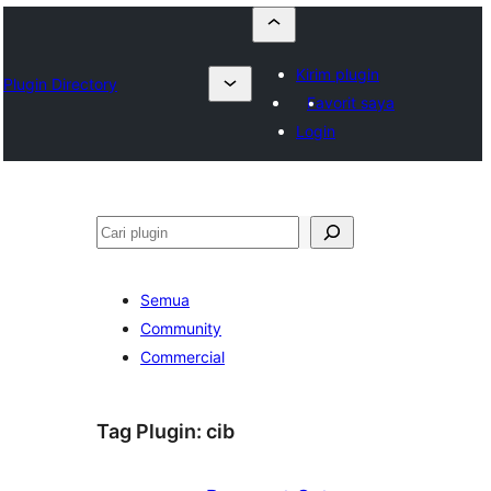
Kirim plugin
Plugin Directory
Favorit saya
Login
Cari
Semua
Community
Commercial
Tag Plugin:
cib