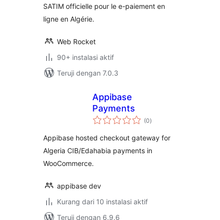
SATIM officielle pour le e-paiement en
ligne en Algérie.
Web Rocket
90+ instalasi aktif
Teruji dengan 7.0.3
Appibase
Payments
total
(0
)
rating
Appibase hosted checkout gateway for
Algeria CIB/Edahabia payments in
WooCommerce.
appibase dev
Kurang dari 10 instalasi aktif
Teruji dengan 6.9.6