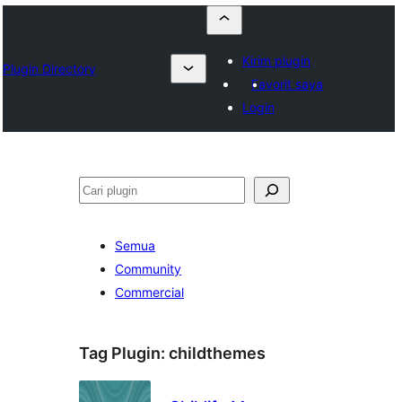
Kirim plugin
Plugin Directory
Favorit saya
Login
Cari
Semua
Community
Commercial
Tag Plugin:
childthemes