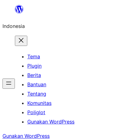
Lewati
ke
Indonesia
konten
Tema
Plugin
Berita
Bantuan
Tentang
Komunitas
Poliglot
Gunakan WordPress
Gunakan WordPress