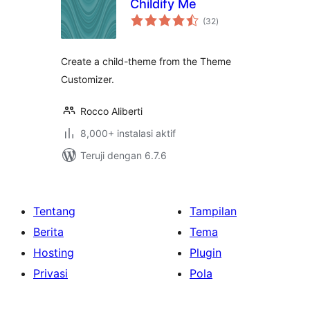
Childify Me
total
(32
)
rating
Create a child-theme from the Theme
Customizer.
Rocco Aliberti
8,000+ instalasi aktif
Teruji dengan 6.7.6
Tentang
Tampilan
Berita
Tema
Hosting
Plugin
Privasi
Pola