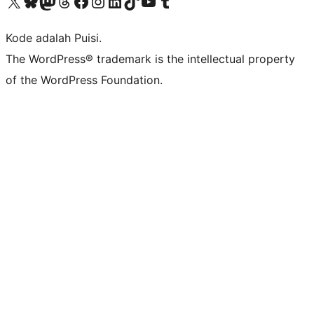
Kunjungi akun X (sebelumnya Twitter) kami
Visit our Bluesky account
Kunjungi akun Mastodon kami
Visit our Threads account
Kunjungi halaman Facebook kami
Kunjungi akun Instagram kami
Kunjungi akun LinkedIn kami
Visit our TikTok account
Kunjungi channel YouTube kami
Visit our Tumblr account
Kode adalah Puisi.
The WordPress® trademark is the intellectual property
of the WordPress Foundation.