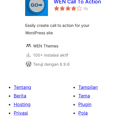
WEN Call To Action
total
(1
)
rating
Easily create call to action for your
WordPress site
WEN Themes
100+ instalasi aktif
Teruji dengan 6.9.6
Tentang
Tampilan
Berita
Tema
Hosting
Plugin
Privasi
Pola