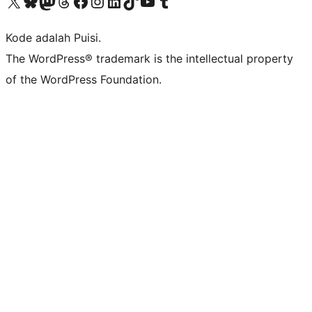
Kunjungi akun X (sebelumnya Twitter) kami
Visit our Bluesky account
Kunjungi akun Mastodon kami
Visit our Threads account
Kunjungi halaman Facebook kami
Kunjungi akun Instagram kami
Kunjungi akun LinkedIn kami
Visit our TikTok account
Kunjungi channel YouTube kami
Visit our Tumblr account
Kode adalah Puisi.
The WordPress® trademark is the intellectual property
of the WordPress Foundation.