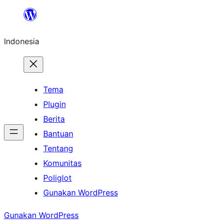
Lewati
ke
Indonesia
konten
Tema
Plugin
Berita
Bantuan
Tentang
Komunitas
Poliglot
Gunakan WordPress
Gunakan WordPress