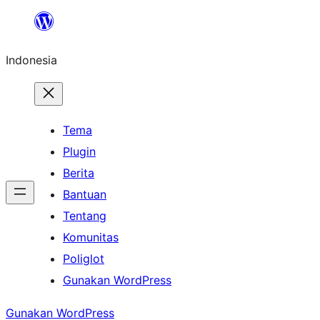
Lewati
ke
Indonesia
konten
Tema
Plugin
Berita
Bantuan
Tentang
Komunitas
Poliglot
Gunakan WordPress
Gunakan WordPress