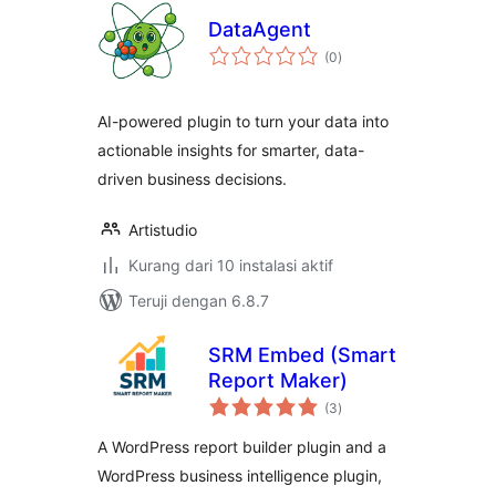
DataAgent
total
(0
)
rating
AI-powered plugin to turn your data into
actionable insights for smarter, data-
driven business decisions.
Artistudio
Kurang dari 10 instalasi aktif
Teruji dengan 6.8.7
SRM Embed (Smart
Report Maker)
total
(3
)
rating
A WordPress report builder plugin and a
WordPress business intelligence plugin,