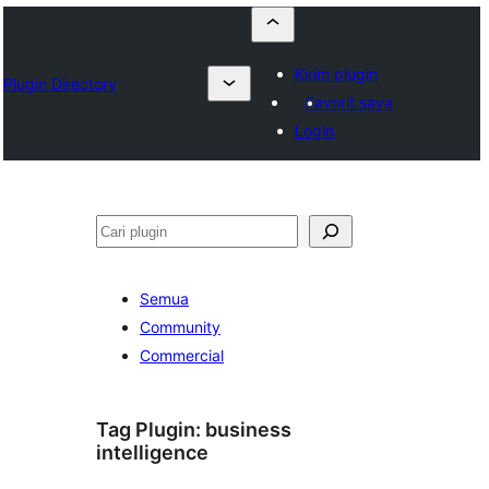
Kirim plugin
Plugin Directory
Favorit saya
Login
Cari
Semua
Community
Commercial
Tag Plugin:
business
intelligence