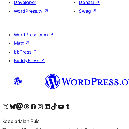
Developer
Donasi
↗
WordPress.tv
↗
Swag
↗
WordPress.com
↗
Matt
↗
bbPress
↗
BuddyPress
↗
Kunjungi akun X (sebelumnya Twitter) kami
Visit our Bluesky account
Kunjungi akun Mastodon kami
Visit our Threads account
Kunjungi halaman Facebook kami
Kunjungi akun Instagram kami
Kunjungi akun LinkedIn kami
Visit our TikTok account
Kunjungi channel YouTube kami
Visit our Tumblr account
Kode adalah Puisi.