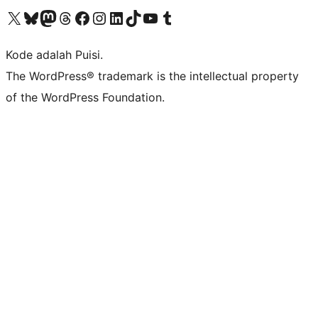
Kunjungi akun X (sebelumnya Twitter) kami
Visit our Bluesky account
Kunjungi akun Mastodon kami
Visit our Threads account
Kunjungi halaman Facebook kami
Kunjungi akun Instagram kami
Kunjungi akun LinkedIn kami
Visit our TikTok account
Kunjungi channel YouTube kami
Visit our Tumblr account
Kode adalah Puisi.
The WordPress® trademark is the intellectual property
of the WordPress Foundation.