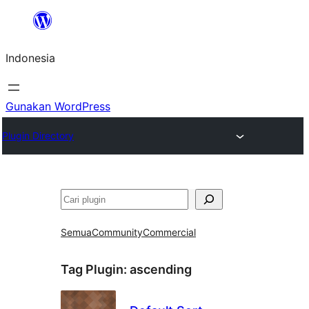
Lewati
ke
Indonesia
konten
Gunakan WordPress
Plugin Directory
Cari
Semua
Community
Commercial
Tag Plugin:
ascending