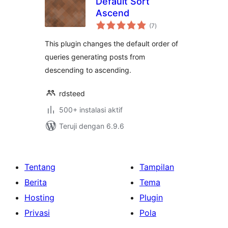
Default Sort
Ascend
total
(7
)
rating
This plugin changes the default order of
queries generating posts from
descending to ascending.
rdsteed
500+ instalasi aktif
Teruji dengan 6.9.6
Tentang
Tampilan
Berita
Tema
Hosting
Plugin
Privasi
Pola