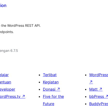
ion
o the WordPress REST API.
ndpoints.
dengan 6.7.5
lajar
Terlibat
WordPres
antuan
Kegiatan
↗
eveloper
Donasi
↗
Matt
↗
ordPress.tv
↗
Five for the
bbPress
Future
BuddyPre