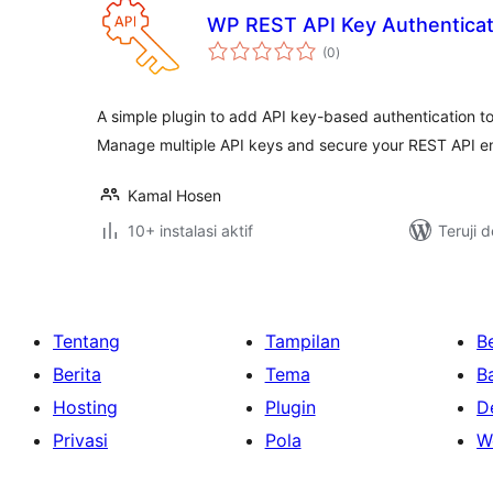
WP REST API Key Authenticat
total
(0
)
rating
A simple plugin to add API key-based authentication t
Manage multiple API keys and secure your REST API e
Kamal Hosen
10+ instalasi aktif
Teruji 
Tentang
Tampilan
Be
Berita
Tema
B
Hosting
Plugin
D
Privasi
Pola
W