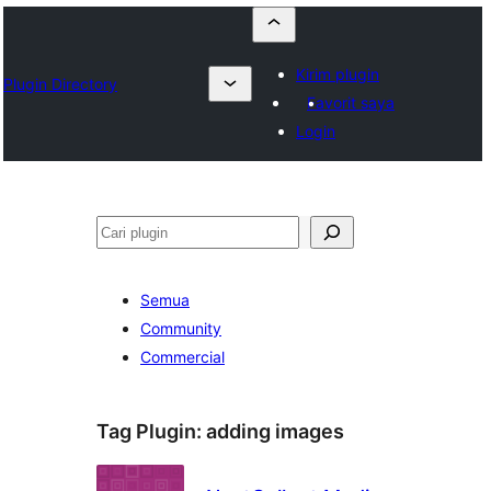
Kirim plugin
Plugin Directory
Favorit saya
Login
Cari
Semua
Community
Commercial
Tag Plugin:
adding images