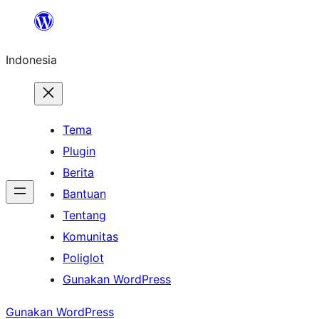
Lewati
ke
Indonesia
konten
Tema
Plugin
Berita
Bantuan
Tentang
Komunitas
Poliglot
Gunakan WordPress
Gunakan WordPress