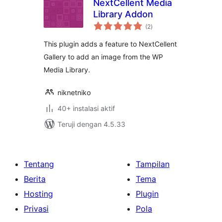
NextCellent Media
Library Addon
total
(2
)
rating
This plugin adds a feature to NextCellent
Gallery to add an image from the WP
Media Library.
niknetniko
40+ instalasi aktif
Teruji dengan 4.5.33
Tentang
Tampilan
Berita
Tema
Hosting
Plugin
Privasi
Pola