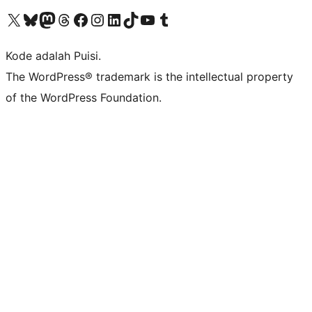
Kunjungi akun X (sebelumnya Twitter) kami
Visit our Bluesky account
Kunjungi akun Mastodon kami
Visit our Threads account
Kunjungi halaman Facebook kami
Kunjungi akun Instagram kami
Kunjungi akun LinkedIn kami
Visit our TikTok account
Kunjungi channel YouTube kami
Visit our Tumblr account
Kode adalah Puisi.
The WordPress® trademark is the intellectual property
of the WordPress Foundation.