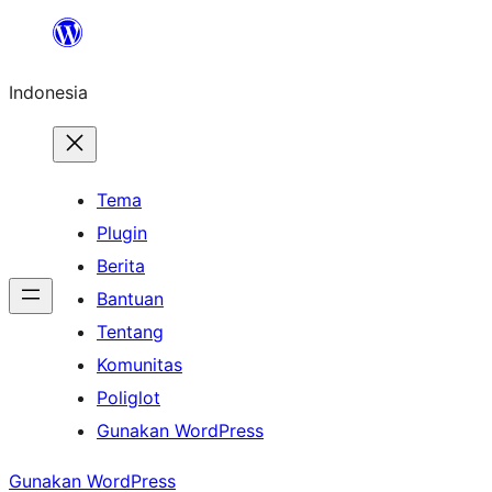
Lewati
ke
Indonesia
konten
Tema
Plugin
Berita
Bantuan
Tentang
Komunitas
Poliglot
Gunakan WordPress
Gunakan WordPress