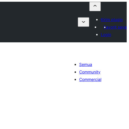
Kirim plugin
Favorit saya
Login
Semua
Community
Commercial
tal