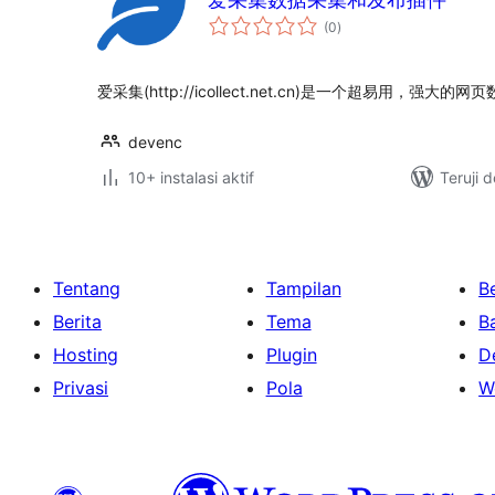
total
(0
)
rating
爱采集(http://icollect.net.cn)是一个超易用，强大
devenc
10+ instalasi aktif
Teruji 
Tentang
Tampilan
Be
Berita
Tema
B
Hosting
Plugin
D
Privasi
Pola
W