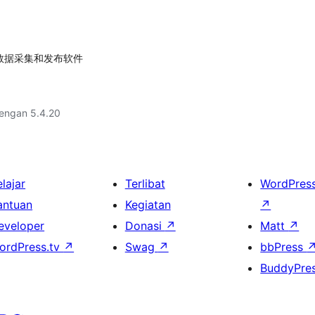
的网页数据采集和发布软件
dengan 5.4.20
lajar
Terlibat
WordPres
antuan
Kegiatan
↗
eveloper
Donasi
↗
Matt
↗
ordPress.tv
↗
Swag
↗
bbPress
BuddyPre