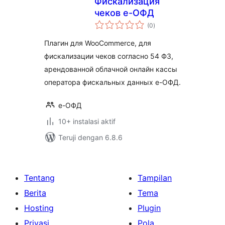
Фискализация
чеков е-ОФД
total
(0
)
rating
Плагин для WooCommerce, для
фискализации чеков согласно 54 ФЗ,
арендованной облачной онлайн кассы
оператора фискальных данных е-ОФД.
е-ОФД
10+ instalasi aktif
Teruji dengan 6.8.6
Tentang
Tampilan
Berita
Tema
Hosting
Plugin
Privasi
Pola