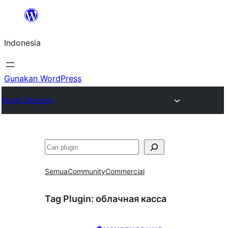
Lewati
ke
Indonesia
konten
Gunakan WordPress
Plugin Directory
Cari
Semua
Community
Commercial
Tag Plugin:
облачная касса