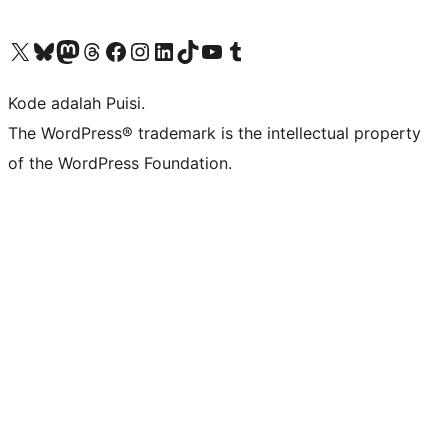
Kunjungi akun X (sebelumnya Twitter) kami
Visit our Bluesky account
Kunjungi akun Mastodon kami
Visit our Threads account
Kunjungi halaman Facebook kami
Kunjungi akun Instagram kami
Kunjungi akun LinkedIn kami
Visit our TikTok account
Kunjungi channel YouTube kami
Visit our Tumblr account
Kode adalah Puisi.
The WordPress® trademark is the intellectual property
of the WordPress Foundation.